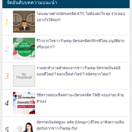
จัดอันดับบทความแนะนำ
โดนหมายศาลบัตรเครดิต KTC ไม่ต้องตกใจ คุย จ่าย ผ่อน
อย่างไรให้จบ!!!
รีวิวจากใจชาว Pantip บัตรเครดิตกสิกรดีไหม อนุมัติยาก
หรือเปล่า!?
รวมทุกคำถามคำตอบจากชาว Pantip บัตรกดเงินสดอิ
ออนดีไหม!? ดอกเบี้ยเท่าไหร่!? สมัครยากไหม!?
วิธีตรวจสอบเช็คสถานะบัตรเครดิต TMB แบบง่ายๆ ด้วย
ตัวเอง
บัตรกดเงินสดยูเมะ พลัส (Umay+) ดีไหม มาฟังความเห็น
สุดปังจากชาว Pantip กัน!