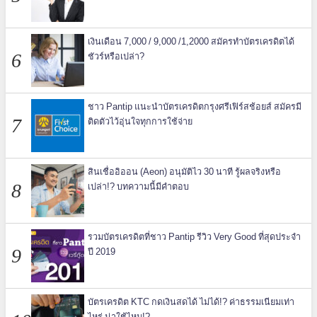
เงินเดือน 7,000 / 9,000 /1,2000 สมัครทำบัตรเครดิตได้
ชัวร์หรือเปล่า?
ชาว Pantip แนะนำบัตรเครดิตกรุงศรีเฟิร์สช้อยส์ สมัครมี
ติดตัวไว้อุ่นใจทุกการใช้จ่าย
สินเชื่ออิออน (Aeon) อนุมัติไว 30 นาที รู้ผลจริงหรือ
เปล่า!? บทความนี้มีคำตอบ
รวมบัตรเครดิตที่ชาว Pantip รีวิว Very Good ที่สุดประจำ
ปี 2019
บัตรเครดิต KTC กดเงินสดได้ ไม่ได้!? ค่าธรรมเนียมเท่า
ไหร่ น่าใช้ไหม!?