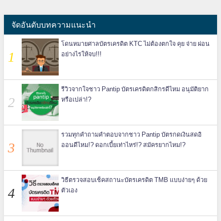
จัดอันดับบทความแนะนำ
โดนหมายศาลบัตรเครดิต KTC ไม่ต้องตกใจ คุย จ่าย ผ่อน
อย่างไรให้จบ!!!
รีวิวจากใจชาว Pantip บัตรเครดิตกสิกรดีไหม อนุมัติยาก
หรือเปล่า!?
รวมทุกคำถามคำตอบจากชาว Pantip บัตรกดเงินสดอิ
ออนดีไหม!? ดอกเบี้ยเท่าไหร่!? สมัครยากไหม!?
วิธีตรวจสอบเช็คสถานะบัตรเครดิต TMB แบบง่ายๆ ด้วย
ตัวเอง