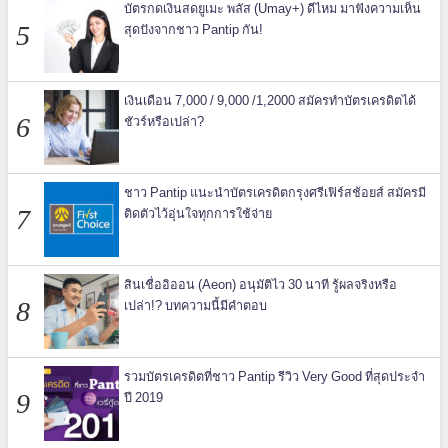
บัตรกดเงินสดยูเมะ พลัส (Umay+) ดีไหม มาฟังความเห็น
สุดปังจากชาว Pantip กัน!
เงินเดือน 7,000 / 9,000 /1,2000 สมัครทำบัตรเครดิตได้
ชัวร์หรือเปล่า?
ชาว Pantip แนะนำบัตรเครดิตกรุงศรีเฟิร์สช้อยส์ สมัครมี
ติดตัวไว้อุ่นใจทุกการใช้จ่าย
สินเชื่ออิออน (Aeon) อนุมัติไว 30 นาที รู้ผลจริงหรือ
เปล่า!? บทความนี้มีคำตอบ
รวมบัตรเครดิตที่ชาว Pantip รีวิว Very Good ที่สุดประจำ
ปี 2019