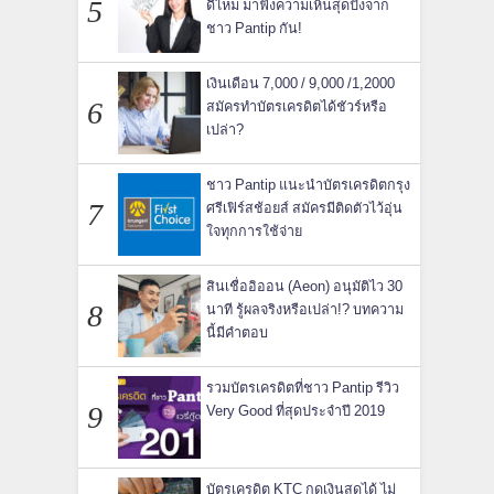
ดีไหม มาฟังความเห็นสุดปังจาก
ชาว Pantip กัน!
เงินเดือน 7,000 / 9,000 /1,2000
สมัครทำบัตรเครดิตได้ชัวร์หรือ
เปล่า?
ชาว Pantip แนะนำบัตรเครดิตกรุง
ศรีเฟิร์สช้อยส์ สมัครมีติดตัวไว้อุ่น
ใจทุกการใช้จ่าย
สินเชื่ออิออน (Aeon) อนุมัติไว 30
นาที รู้ผลจริงหรือเปล่า!? บทความ
นี้มีคำตอบ
รวมบัตรเครดิตที่ชาว Pantip รีวิว
Very Good ที่สุดประจำปี 2019
บัตรเครดิต KTC กดเงินสดได้ ไม่