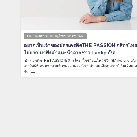
ธนาคาร/สถาบันการเงินผู้ให้บริการบัตรเครดิต
อยากเป็นเจ้าของบัตรเครดิตTHE PASSION กสิกรไทยรู
ไม่ยาก มาฟังคำแนะนำจากชาว Pantip กัน!
บัตรเครดิตTHE PASSIONกสิกรไทย "ใช้ชีวิต...ให้มีชีวิต"(Make Life...Ali
เอกสิทธิ์พิเศษมากมายที่น่าครอบครองไว้สักใบ แต่เอ๊ะฉันต้องมีเงินเดือนเท
กัน.......