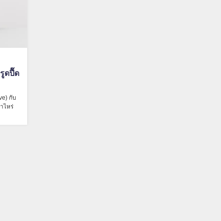
ดปื๊ด
ve) กับ
่าไหร่