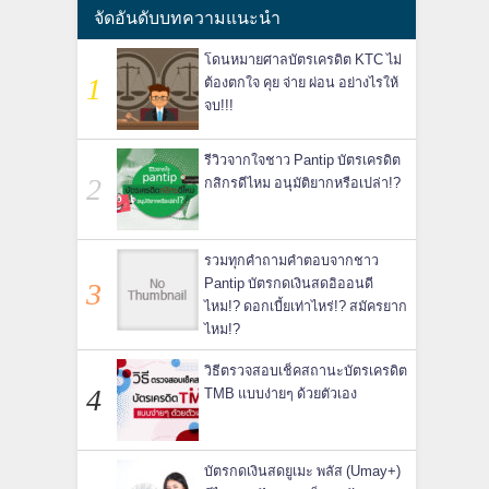
จัดอันดับบทความแนะนำ
โดนหมายศาลบัตรเครดิต KTC ไม่
ต้องตกใจ คุย จ่าย ผ่อน อย่างไรให้
จบ!!!
รีวิวจากใจชาว Pantip บัตรเครดิต
กสิกรดีไหม อนุมัติยากหรือเปล่า!?
รวมทุกคำถามคำตอบจากชาว
Pantip บัตรกดเงินสดอิออนดี
ไหม!? ดอกเบี้ยเท่าไหร่!? สมัครยาก
ไหม!?
วิธีตรวจสอบเช็คสถานะบัตรเครดิต
TMB แบบง่ายๆ ด้วยตัวเอง
บัตรกดเงินสดยูเมะ พลัส (Umay+)