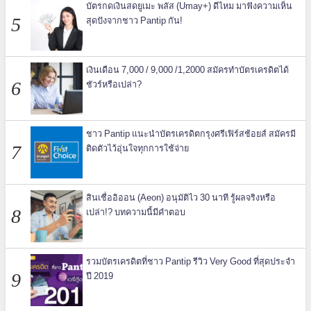
บัตรกดเงินสดยูเมะ พลัส (Umay+) ดีไหม มาฟังความเห็น
สุดปังจากชาว Pantip กัน!
เงินเดือน 7,000 / 9,000 /1,2000 สมัครทำบัตรเครดิตได้
ชัวร์หรือเปล่า?
ชาว Pantip แนะนำบัตรเครดิตกรุงศรีเฟิร์สช้อยส์ สมัครมี
ติดตัวไว้อุ่นใจทุกการใช้จ่าย
สินเชื่ออิออน (Aeon) อนุมัติไว 30 นาที รู้ผลจริงหรือ
เปล่า!? บทความนี้มีคำตอบ
รวมบัตรเครดิตที่ชาว Pantip รีวิว Very Good ที่สุดประจำ
ปี 2019