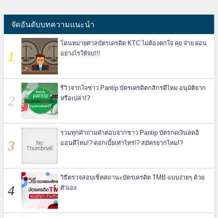
จัดอันดับบทความแนะนำ
โดนหมายศาลบัตรเครดิต KTC ไม่ต้องตกใจ คุย จ่าย ผ่อน
อย่างไรให้จบ!!!
รีวิวจากใจชาว Pantip บัตรเครดิตกสิกรดีไหม อนุมัติยาก
หรือเปล่า!?
รวมทุกคำถามคำตอบจากชาว Pantip บัตรกดเงินสดอิ
ออนดีไหม!? ดอกเบี้ยเท่าไหร่!? สมัครยากไหม!?
วิธีตรวจสอบเช็คสถานะบัตรเครดิต TMB แบบง่ายๆ ด้วย
ตัวเอง