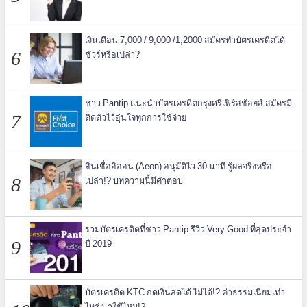
เงินเดือน 7,000 / 9,000 /1,2000 สมัครทำบัตรเครดิตได้
ชัวร์หรือเปล่า?
ชาว Pantip แนะนำบัตรเครดิตกรุงศรีเฟิร์สช้อยส์ สมัครมี
ติดตัวไว้อุ่นใจทุกการใช้จ่าย
สินเชื่ออิออน (Aeon) อนุมัติไว 30 นาที รู้ผลจริงหรือ
เปล่า!? บทความนี้มีคำตอบ
รวมบัตรเครดิตที่ชาว Pantip รีวิว Very Good ที่สุดประจำ
ปี 2019
บัตรเครดิต KTC กดเงินสดได้ ไม่ได้!? ค่าธรรมเนียมเท่า
ไหร่ น่าใช้ไหม!?