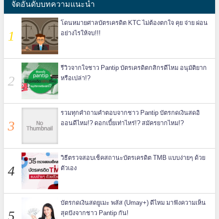
จัดอันดับบทความแนะนำ
โดนหมายศาลบัตรเครดิต KTC ไม่ต้องตกใจ คุย จ่าย ผ่อน
อย่างไรให้จบ!!!
รีวิวจากใจชาว Pantip บัตรเครดิตกสิกรดีไหม อนุมัติยาก
หรือเปล่า!?
รวมทุกคำถามคำตอบจากชาว Pantip บัตรกดเงินสดอิ
ออนดีไหม!? ดอกเบี้ยเท่าไหร่!? สมัครยากไหม!?
วิธีตรวจสอบเช็คสถานะบัตรเครดิต TMB แบบง่ายๆ ด้วย
ตัวเอง
บัตรกดเงินสดยูเมะ พลัส (Umay+) ดีไหม มาฟังความเห็น
สุดปังจากชาว Pantip กัน!