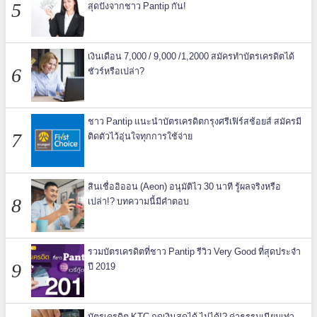
สุดปังจากชาว Pantip กัน!
เงินเดือน 7,000 / 9,000 /1,2000 สมัครทำบัตรเครดิตได้
ชัวร์หรือเปล่า?
ชาว Pantip แนะนำบัตรเครดิตกรุงศรีเฟิร์สช้อยส์ สมัครมี
ติดตัวไว้อุ่นใจทุกการใช้จ่าย
สินเชื่ออิออน (Aeon) อนุมัติไว 30 นาที รู้ผลจริงหรือ
เปล่า!? บทความนี้มีคำตอบ
รวมบัตรเครดิตที่ชาว Pantip รีวิว Very Good ที่สุดประจำ
ปี 2019
บัตรเครดิต KTC กดเงินสดได้ ไม่ได้!? ค่าธรรมเนียมเท่า