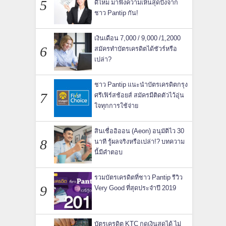
ดีไหม มาฟังความเห็นสุดปังจาก
ชาว Pantip กัน!
เงินเดือน 7,000 / 9,000 /1,2000
สมัครทำบัตรเครดิตได้ชัวร์หรือ
เปล่า?
ชาว Pantip แนะนำบัตรเครดิตกรุง
ศรีเฟิร์สช้อยส์ สมัครมีติดตัวไว้อุ่น
ใจทุกการใช้จ่าย
สินเชื่ออิออน (Aeon) อนุมัติไว 30
นาที รู้ผลจริงหรือเปล่า!? บทความ
นี้มีคำตอบ
รวมบัตรเครดิตที่ชาว Pantip รีวิว
Very Good ที่สุดประจำปี 2019
บัตรเครดิต KTC กดเงินสดได้ ไม่