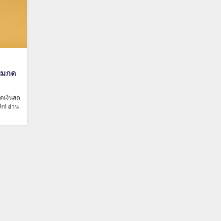
ียมกด
กดเงินสด
ก! อ่าน