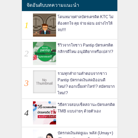
จัดอันดับบทความแนะนำ
โดนหมายศาลบัตรเครดิต KTC ไม่
ต้องตกใจ คุย จ่าย ผ่อน อย่างไรให้
จบ!!!
รีวิวจากใจชาว Pantip บัตรเครดิต
กสิกรดีไหม อนุมัติยากหรือเปล่า!?
รวมทุกคำถามคำตอบจากชาว
Pantip บัตรกดเงินสดอิออนดี
ไหม!? ดอกเบี้ยเท่าไหร่!? สมัครยาก
ไหม!?
วิธีตรวจสอบเช็คสถานะบัตรเครดิต
TMB แบบง่ายๆ ด้วยตัวเอง
บัตรกดเงินสดยูเมะ พลัส (Umay+)