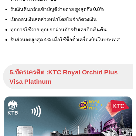
รับเงินคืนกลับเข้าบัญชีง่ายดาย สูงสุดถึง 0.8%
เบิกถอนเงินสดล่วงหน้าโดยไม่จำกัดวงเงิน
ทุกการใช้จ่าย ทุกยอดผ่านบัตรรับเครดิตเงินคืน
รับส่วนลดสูงสุด 4% เมื่อใช้ซื้อตั๋วเครื่องบินในประเทศ
5.บัตรเครดิต :KTC Royal Orchid Plus
Visa Platinum