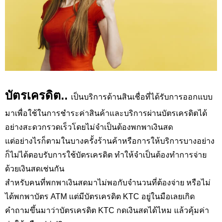
บัตรเครดิต..
เป็นบริการด้านสินเชื่อที่ได้รับการออกแบบ
มาเพื่อใช้ในการชำระค่าสินค้าและบริการผ่านบัตรเครดิตได้
อย่างสะดวกรวดเร็วโดยไม่จำเป็นต้องพกพาเงินสด
แต่อย่างไรก็ตามในบางครั้งร้านค้าหรือการให้บริการบางอย่าง
ก็ไม่ได้ตอบรับการใช้บัตรเครดิต ทำให้จำเป็นต้องทำการจ่าย
ด้วยเงินสดเช่นกัน
สำหรับคนที่พกพาเงินสดมาไม่พอกับจำนวนที่ต้องจ่าย หรือไม่
ได้พกพาบัตร ATM แต่มีบัตรเครดิต KTC อยู่ในมือเลยเกิด
คำถามขึ้นมาว่าบัตรเครดิต KTC กดเงินสดได้ไหม แล้วคุ้มค่า