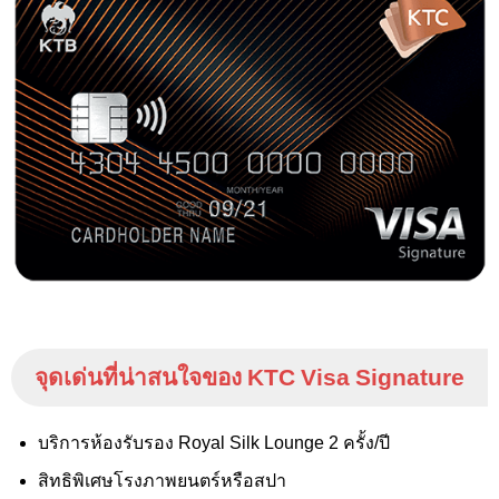
จุดเด่นที่น่าสนใจของ KTC Visa Signature
บริการห้องรับรอง Royal Silk Lounge 2 ครั้ง/ปี
สิทธิพิเศษโรงภาพยนตร์หรือสปา