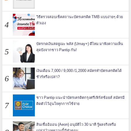
วิธีตรวจสอบเช็คสถานะบัตรเครดิต TMB แบบง่ายๆ ด้วย
ตัวเอง
บัตรกดเงินสดยูเมะ พลัส (Umay+) ดีไหม มาฟังความเห็น
สุดปังจากชาว Pantip กัน!
เงินเดือน 7,000 / 9,000 /1,2000 สมัครทำบัตรเครดิตได้
ชัวร์หรือเปล่า?
ชาว Pantip แนะนำบัตรเครดิตกรุงศรีเฟิร์สช้อยส์ สมัครมี
ติดตัวไว้อุ่นใจทุกการใช้จ่าย
สินเชื่ออิออน (Aeon) อนุมัติไว 30 นาที รู้ผลจริงหรือ
เปล่า!? บทความนี้มีคำตอบ