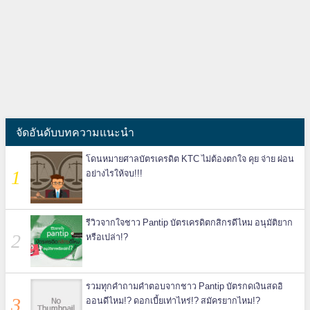
จัดอันดับบทความแนะนำ
โดนหมายศาลบัตรเครดิต KTC ไม่ต้องตกใจ คุย จ่าย ผ่อน
อย่างไรให้จบ!!!
รีวิวจากใจชาว Pantip บัตรเครดิตกสิกรดีไหม อนุมัติยาก
หรือเปล่า!?
รวมทุกคำถามคำตอบจากชาว Pantip บัตรกดเงินสดอิ
ออนดีไหม!? ดอกเบี้ยเท่าไหร่!? สมัครยากไหม!?