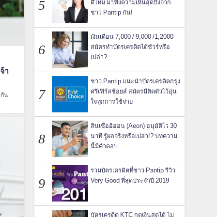
ดีไหม มาฟังความเห็นสุดปังจาก
ชาว Pantip กัน!
เงินเดือน 7,000 / 9,000 /1,2000
สมัครทำบัตรเครดิตได้ชัวร์หรือ
เปล่า?
จ้า
ชาว Pantip แนะนำบัตรเครดิตกรุง
ศรีเฟิร์สช้อยส์ สมัครมีติดตัวไว้อุ่น
กัน
ใจทุกการใช้จ่าย
สินเชื่ออิออน (Aeon) อนุมัติไว 30
นาที รู้ผลจริงหรือเปล่า!? บทความ
นี้มีคำตอบ
รวมบัตรเครดิตที่ชาว Pantip รีวิว
Very Good ที่สุดประจำปี 2019
บัตรเครดิต KTC กดเงินสดได้ ไม่