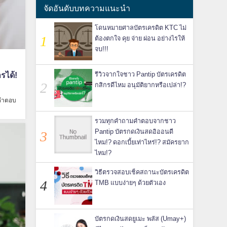
จัดอันดับบทความแนะนำ
โดนหมายศาลบัตรเครดิต KTC ไม่
ต้องตกใจ คุย จ่าย ผ่อน อย่างไรให้
จบ!!!
รได้!
รีวิวจากใจชาว Pantip บัตรเครดิต
กสิกรดีไหม อนุมัติยากหรือเปล่า!?
กคำตอบ
รวมทุกคำถามคำตอบจากชาว
Pantip บัตรกดเงินสดอิออนดี
ไหม!? ดอกเบี้ยเท่าไหร่!? สมัครยาก
ไหม!?
วิธีตรวจสอบเช็คสถานะบัตรเครดิต
TMB แบบง่ายๆ ด้วยตัวเอง
บัตรกดเงินสดยูเมะ พลัส (Umay+)