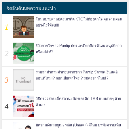
จัดอันดับบทความแนะนำ
โดนหมายศาลบัตรเครดิต KTC ไม่ต้องตกใจ คุย จ่าย ผ่อน
อย่างไรให้จบ!!!
รีวิวจากใจชาว Pantip บัตรเครดิตกสิกรดีไหม อนุมัติยาก
หรือเปล่า!?
รวมทุกคำถามคำตอบจากชาว Pantip บัตรกดเงินสดอิ
ออนดีไหม!? ดอกเบี้ยเท่าไหร่!? สมัครยากไหม!?
วิธีตรวจสอบเช็คสถานะบัตรเครดิต TMB แบบง่ายๆ ด้วย
ตัวเอง
บัตรกดเงินสดยูเมะ พลัส (Umay+) ดีไหม มาฟังความเห็น