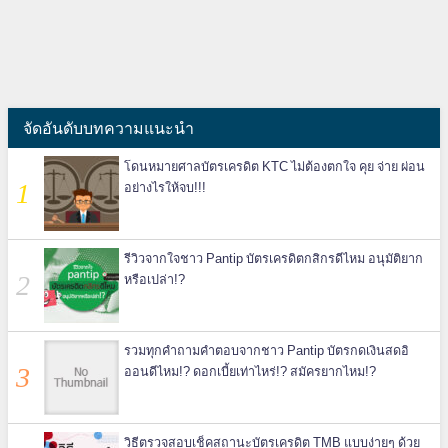
จัดอันดับบทความแนะนำ
โดนหมายศาลบัตรเครดิต KTC ไม่ต้องตกใจ คุย จ่าย ผ่อน
อย่างไรให้จบ!!!
รีวิวจากใจชาว Pantip บัตรเครดิตกสิกรดีไหม อนุมัติยาก
หรือเปล่า!?
รวมทุกคำถามคำตอบจากชาว Pantip บัตรกดเงินสดอิ
ออนดีไหม!? ดอกเบี้ยเท่าไหร่!? สมัครยากไหม!?
วิธีตรวจสอบเช็คสถานะบัตรเครดิต TMB แบบง่ายๆ ด้วย