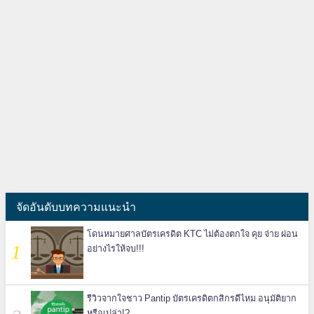
จัดอันดับบทความแนะนำ
โดนหมายศาลบัตรเครดิต KTC ไม่ต้องตกใจ คุย จ่าย ผ่อน
อย่างไรให้จบ!!!
รีวิวจากใจชาว Pantip บัตรเครดิตกสิกรดีไหม อนุมัติยาก
หรือเปล่า!?