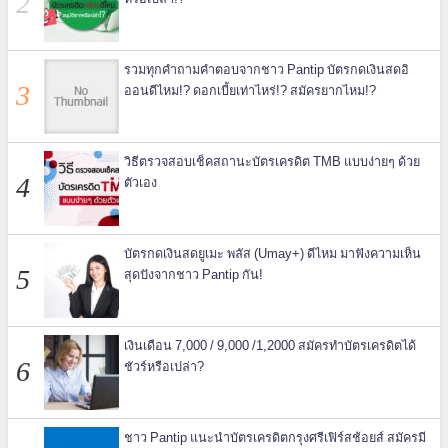
รวมทุกคำถามคำตอบจากชาว Pantip บัตรกดเงินสดอิ
ออนดีไหม!? ดอกเบี้ยเท่าไหร่!? สมัครยากไหม!?
วิธีตรวจสอบเช็คสถานะบัตรเครดิต TMB แบบง่ายๆ ด้วย
ตัวเอง
บัตรกดเงินสดยูเมะ พลัส (Umay+) ดีไหม มาฟังความเห็น
สุดปังจากชาว Pantip กัน!
เงินเดือน 7,000 / 9,000 /1,2000 สมัครทำบัตรเครดิตได้
ชัวร์หรือเปล่า?
ชาว Pantip แนะนำบัตรเครดิตกรุงศรีเฟิร์สช้อยส์ สมัครมี