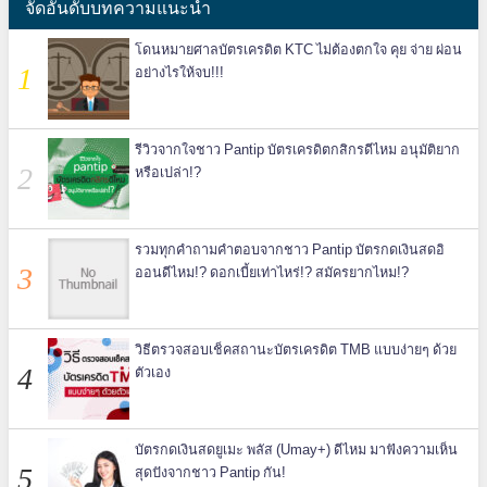
จัดอันดับบทความแนะนำ
โดนหมายศาลบัตรเครดิต KTC ไม่ต้องตกใจ คุย จ่าย ผ่อน
อย่างไรให้จบ!!!
รีวิวจากใจชาว Pantip บัตรเครดิตกสิกรดีไหม อนุมัติยาก
หรือเปล่า!?
รวมทุกคำถามคำตอบจากชาว Pantip บัตรกดเงินสดอิ
ออนดีไหม!? ดอกเบี้ยเท่าไหร่!? สมัครยากไหม!?
วิธีตรวจสอบเช็คสถานะบัตรเครดิต TMB แบบง่ายๆ ด้วย
ตัวเอง
บัตรกดเงินสดยูเมะ พลัส (Umay+) ดีไหม มาฟังความเห็น
สุดปังจากชาว Pantip กัน!