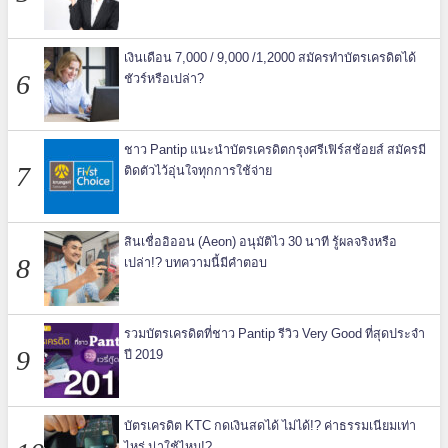
เงินเดือน 7,000 / 9,000 /1,2000 สมัครทำบัตรเครดิตได้
ชัวร์หรือเปล่า?
ชาว Pantip แนะนำบัตรเครดิตกรุงศรีเฟิร์สช้อยส์ สมัครมี
ติดตัวไว้อุ่นใจทุกการใช้จ่าย
สินเชื่ออิออน (Aeon) อนุมัติไว 30 นาที รู้ผลจริงหรือ
เปล่า!? บทความนี้มีคำตอบ
รวมบัตรเครดิตที่ชาว Pantip รีวิว Very Good ที่สุดประจำ
ปี 2019
บัตรเครดิต KTC กดเงินสดได้ ไม่ได้!? ค่าธรรมเนียมเท่า
ไหร่ น่าใช้ไหม!?