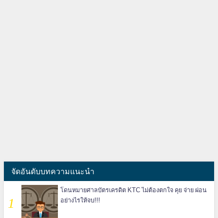
จัดอันดับบทความแนะนำ
โดนหมายศาลบัตรเครดิต KTC ไม่ต้องตกใจ คุย จ่าย ผ่อน
อย่างไรให้จบ!!!