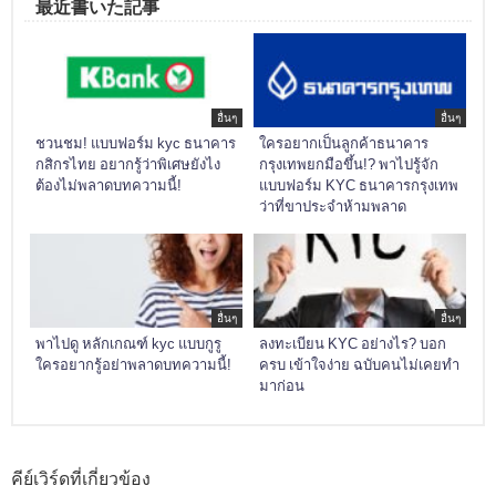
最近書いた記事
อื่นๆ
อื่นๆ
ชวนชม! แบบฟอร์ม kyc ธนาคาร
ใครอยากเป็นลูกค้าธนาคาร
กสิกรไทย อยากรู้ว่าพิเศษยังไง
กรุงเทพยกมือขึ้น!? พาไปรู้จัก
ต้องไม่พลาดบทความนี้!
แบบฟอร์ม KYC ธนาคารกรุงเทพ
ว่าที่ขาประจำห้ามพลาด
อื่นๆ
อื่นๆ
พาไปดู หลักเกณฑ์ kyc แบบกูรู
ลงทะเบียน KYC อย่างไร? บอก
ใครอยากรู้อย่าพลาดบทความนี้!
ครบ เข้าใจง่าย ฉบับคนไม่เคยทำ
มาก่อน
คีย์เวิร์ดที่เกี่ยวข้อง