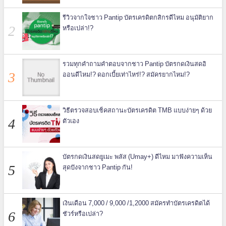
รีวิวจากใจชาว Pantip บัตรเครดิตกสิกรดีไหม อนุมัติยาก
หรือเปล่า!?
รวมทุกคำถามคำตอบจากชาว Pantip บัตรกดเงินสดอิ
ออนดีไหม!? ดอกเบี้ยเท่าไหร่!? สมัครยากไหม!?
วิธีตรวจสอบเช็คสถานะบัตรเครดิต TMB แบบง่ายๆ ด้วย
ตัวเอง
บัตรกดเงินสดยูเมะ พลัส (Umay+) ดีไหม มาฟังความเห็น
สุดปังจากชาว Pantip กัน!
เงินเดือน 7,000 / 9,000 /1,2000 สมัครทำบัตรเครดิตได้
ชัวร์หรือเปล่า?