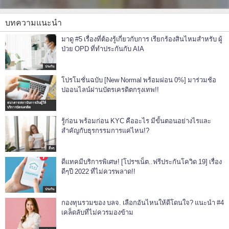
บทความแนะนำ
มาดู #5 เรื่องที่ต้องรู้เกี่ยวกับการ เรียกร้องสินไหมสำหรับ ผู้
ป่วย OPD ที่ทำประกันกับ AIA
ประกัน
โปรโมชั่นฉบับ [New Normal พร้อมผ่อน 0%] มาร่วมช้อ
ปออนไลน์ผ่านบัตรเครดิตกรุงเทพ!!
ธนาคาร/สถาบันการเงินผู้ให้
บริการบัตรเครดิต
รู้ก่อน พร้อมก่อน KYC คืออะไร มีขั้นตอนอย่างไรและ
สำคัญกับธุรกรรมการแค่ไหน!?
อื่นๆ
ดีแทคมีบริการพิเศษ! [โปรฯเน็ต..ฟรีประกันโควิด 19] เรื่อง
ดีๆปี 2022 ที่ไม่ควรพลาด!!
ประกัน
กองทุนรวมของ บลจ. เลือกอันไหนให้ดีโดนใจ? แนะนำ #4
เคล็ดลับที่ไม่ควรมองข้าม