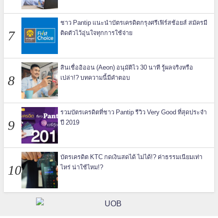
ชาว Pantip แนะนำบัตรเครดิตกรุงศรีเฟิร์สช้อยส์ สมัครมี
ติดตัวไว้อุ่นใจทุกการใช้จ่าย
สินเชื่ออิออน (Aeon) อนุมัติไว 30 นาที รู้ผลจริงหรือ
เปล่า!? บทความนี้มีคำตอบ
รวมบัตรเครดิตที่ชาว Pantip รีวิว Very Good ที่สุดประจำ
ปี 2019
บัตรเครดิต KTC กดเงินสดได้ ไม่ได้!? ค่าธรรมเนียมเท่า
ไหร่ น่าใช้ไหม!?