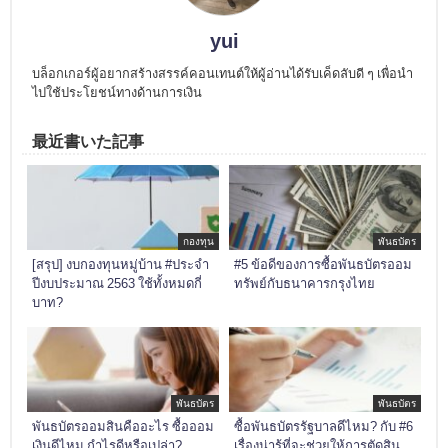
yui
บล็อกเกอร์ผู้อยากสร้างสรรค์คอนเทนต์ให้ผู้อ่านได้รับเค็ดลับดี ๆ เพื่อนำ
ไปใช้ประโยชน์ทางด้านการเงิน
最近書いた記事
กองทุน
พันธบัตร
[สรุป] งบกองทุนหมู่บ้าน #ประจำ
#5 ข้อดีของการซื้อพันธบัตรออม
ปีงบประมาณ 2563 ใช้ทั้งหมดกี่
ทรัพย์กับธนาคารกรุงไทย
บาท?
พันธบัตร
พันธบัตร
พันธบัตรออมสินคืออะไร ซื้อออม
ซื้อพันธบัตรรัฐบาลดีไหม? กับ #6
เงินดีไหม กำไรดีหรือเปล่า?
เรื่องน่ารู้ที่จะช่วยให้การตัดสิน