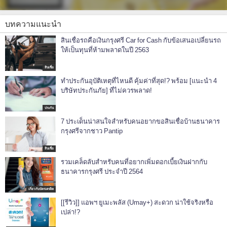
บทความแนะนำ
สินเชื่อรถคือเงินกรุงศรี Car for Cash กับข้อเสนอเปลี่ยนรถ
ให้เป็นทุนที่ห้ามพลาดในปี 2563
สินเชื่อ
ทำประกันอุบัติเหตุที่ไหนดี คุ้มค่าที่สุด!? พร้อม [แนะนำ 4
บริษัทประกันภัย] ที่ไม่ควรพลาด!
ประกัน
7 ประเด็นน่าสนใจสำหรับคนอยากขอสินเชื่อบ้านธนาคาร
กรุงศรีจากชาว Pantip
สินเชื่อ
รวมเคล็ดลับสำหรับคนที่อยากเพิ่มดอกเบี้ยเงินฝากกับ
ธนาคารกรุงศรี ประจำปี 2564
เกี่ยวกับบัตรเครดิต
[[รีวิว]] แอพฯ ยูเมะพลัส (Umay+) สะดวก น่าใช้จริงหรือ
เปล่า!?