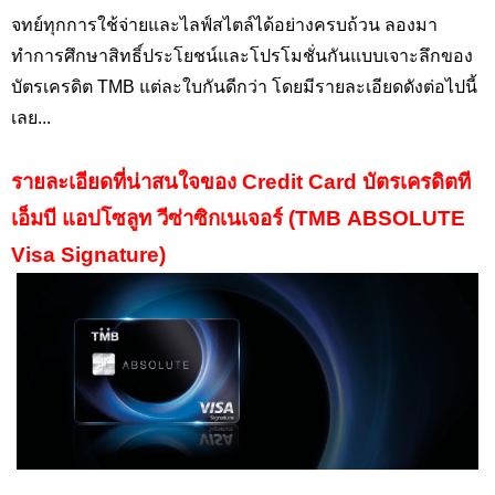
จทย์ทุกการใช้จ่ายและไลฟ์สไตล์ได้อย่างครบถ้วน ลองมา
ทำการศึกษาสิทธิ์ประโยชน์และโปรโมชั่นกันแบบเจาะลึกของ
บัตรเครดิต TMB แต่ละใบกันดีกว่า โดยมีรายละเอียดดังต่อไปนี้
เลย...
รายละเอียดที่น่าสนใจของ Credit Card
บัตรเครดิตที
เอ็มบี แอปโซลูท วีซ่าซิกเนเจอร์ (TMB ABSOLUTE
Visa Signature)