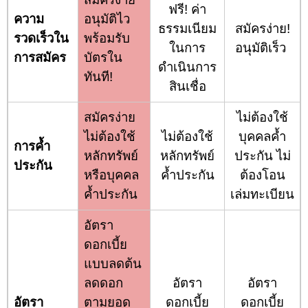
ฟรี! ค่า
ความ
อนุมัติไว
ธรรมเนียม
สมัครง่าย!
รวดเร็วใน
พร้อมรับ
ในการ
อนุมัติเร็ว
การสมัคร
บัตรใน
ดำเนินการ
ทันที!
สินเชื่อ
สมัครง่าย
ไม่ต้องใช้
ไม่ต้องใช้
ไม่ต้องใช้
บุคคลค้ำ
การค้ำ
หลักทรัพย์
หลักทรัพย์
ประกัน ไม่
ประกัน
หรือบุคคล
ค้ำประกัน
ต้องโอน
ค้ำประกัน
เล่มทะเบียน
อัตรา
ดอกเบี้ย
แบบลดต้น
ลดดอก
อัตรา
อัตรา
อัตรา
ตามยอด
ดอกเบี้ย
ดอกเบี้ย