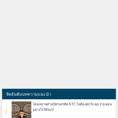
จัดอันดับบทความแนะนำ
โดนหมายศาลบัตรเครดิต KTC ไม่ต้องตกใจ คุย จ่าย ผ่อน
อย่างไรให้จบ!!!