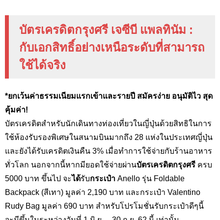
บัตรเครดิตกรุงศรี เจซีบี แพลทินัม :
กับเอกสิทธิ์อย่างเหนือระดับที่สามารถ
ใช้ได้จริง
*ยกเว้นค่าธรรมเนียมแรกเข้าและรายปี สมัครง่าย อนุมัติไว สุด
คุ้มค่า!
บัตรเครดิตสำหรับนักเดินทางท่องเที่ยวในญี่ปุ่นด้วยสิทธิในการ
ใช้ห้องรับรองพิเศษในสนามบินมากถึง 28 แห่งในประเทศญี่ปุ่น
และยังได้รับเครดิตเงินคืน 3%
เมื่อทำการใช้จ่ายกับร้านอาหาร
ทั่วโลก นอกจากนี้หากมียอดใช้จ่ายผ่าน
บัตรเครดิตกรุงศรี
ครบ
5000 บาท ขึ้นไป จะ
ได้
รับ
กระเป๋า
Anello รุ่น Foldable
Backpack (สีเทา) มูลค่า 2,190 บาท และกระเป๋า Valentino
Rudy Bag
มูลค่า 690 บาท สำหรับโปรโมชั่นรับกระเป๋าดีๆนี้
จะมีขึ้นในระหว่างวันที่ 1 มิ.ย. – 30 ก.ย. 62 นี้ เท่านั้น