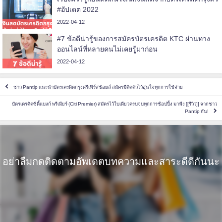
#อัปเดต 2022
2022-04-12
#7 ข้อดีน่ารู้ของการสมัครบัตรเครดิต KTC ผ่านทาง
ออนไลน์ที่หลายคนไม่เคยรู้มาก่อน
2022-04-12
ชาว Pantip แนะนำบัตรเครดิตกรุงศรีเฟิร์สช้อยส์ สมัครมีติดตัวไว้อุ่นใจทุกการใช้จ่าย
บัตรเครดิตซิตี้แบงก์ พรีเมียร์ (Citi Premier) สมัครไว้ใบเดียวครบจบทุกการช้อปปิ้ง มาฟัง [[รีวิว]] จากชาว
Pantip กัน!
อย่าลืมกดติดตามอัพเดตบทความและสาระดีดีกันนะ