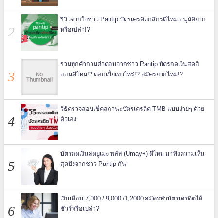
รีวิวจากใจชาว Pantip บัตรเครดิตกสิกรดีไหม อนุมัติยาก
หรือเปล่า!?
รวมทุกคำถามคำตอบจากชาว Pantip บัตรกดเงินสดอิ
ออนดีไหม!? ดอกเบี้ยเท่าไหร่!? สมัครยากไหม!?
วิธีตรวจสอบเช็คสถานะบัตรเครดิต TMB แบบง่ายๆ ด้วย
ตัวเอง
บัตรกดเงินสดยูเมะ พลัส (Umay+) ดีไหม มาฟังความเห็น
สุดปังจากชาว Pantip กัน!
เงินเดือน 7,000 / 9,000 /1,2000 สมัครทำบัตรเครดิตได้
ชัวร์หรือเปล่า?