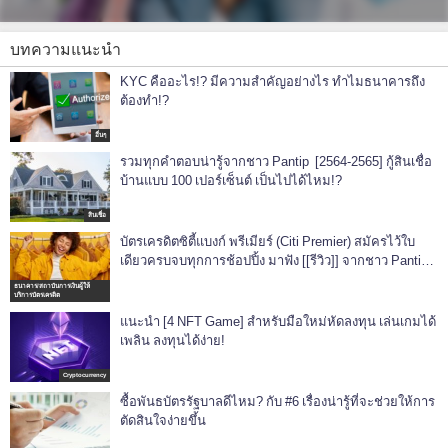
บทความแนะนำ
KYC คืออะไร!? มีความสำคัญอย่างไร ทำไมธนาคารถึง
ต้องทำ!?
อื่นๆ
รวมทุกคำตอบน่ารู้จากชาว Pantip [2564-2565] กู้สินเชื่อ
บ้านแบบ 100 เปอร์เซ็นต์ เป็นไปได้ไหม!?
สินเชื่อ
บัตรเครดิตซิตี้แบงก์ พรีเมียร์ (Citi Premier) สมัครไว้ใบ
เดียวครบจบทุกการช้อปปิ้ง มาฟัง [[รีวิว]] จากชาว Pantip
กัน!
ธนาคาร/สถาบันการเงินผู้ให้
บริการบัตรเครดิต
แนะนำ [4 NFT Game] สำหรับมือใหม่หัดลงทุน เล่นเกมได้
เพลิน ลงทุนได้ง่าย!
Cryptocurrency
ซื้อพันธบัตรรัฐบาลดีไหม? กับ #6 เรื่องน่ารู้ที่จะช่วยให้การ
ตัดสินใจง่ายขึ้น