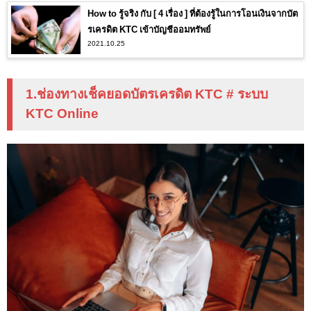
How to รู้จริง กับ [ 4 เรื่อง ] ที่ต้องรู้ในการโอนเงินจากบัต
รเครดิต KTC เข้าบัญชีออมทรัพย์
2021.10.25
1.ช่องทางเช็คยอดบัตรเครดิต
KTC #
ระบบ
KTC Online