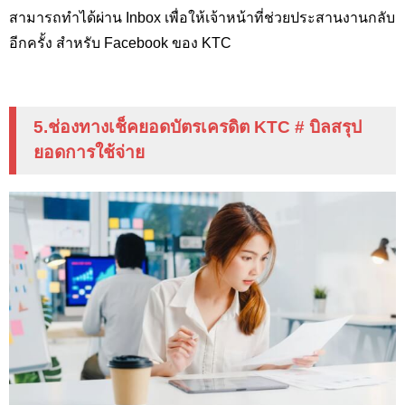
สามารถทำได้ผ่าน
Inbox
เพื่อให้เจ้าหน้าที่ช่วยประสานงานกลับ
อีกครั้ง สำหรับ
Facebook
ของ
KTC
5.ช่องทางเช็คยอดบัตรเครดิต
KTC #
บิลสรุป
ยอดการใช้จ่าย