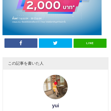
LINE
この記事を書いた人
yui