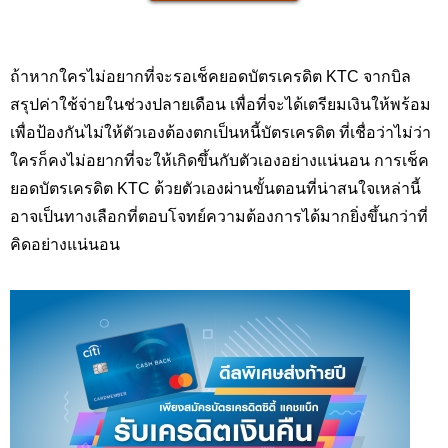
ถ้าหากใครไม่อยากที่จะรอเช็คยอดบัตรเครดิต KTC
จากบิล
สรุปค่าใช้จ่ายในช่วงปลายเดือน เพื่อที่จะได้เตรียมเงินให้พร้อม
เพื่อป้องกันไม่ให้ตัวเองต้องตกเป็นหนี้บัตรเครดิต ที่เชื่อว่าไม่ว่า
ใครก็คงไม่อยากที่จะให้เกิดขึ้นกับตัวเองอย่างแน่นอน การเช็ค
ยอดบัตรเครดิต
KTC
ด้วยตัวเองผ่านขั้นตอนที่น่าสนใจเหล่านี้
อาจเป็นทางเลือกที่ตอบโจทย์ความต้องการได้มากยิ่งขึ้นกว่าที่
คิดอย่างแน่นอน