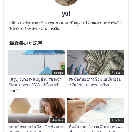
yui
บล็อกเกอร์ผู้อยากสร้างสรรค์คอนเทนต์ให้ผู้อ่านได้รับเค็ดลับดี ๆ เพื่อนำ
ไปใช้ประโยชน์ทางด้านการเงิน
最近書いた記事
กองทุน
พันธบัตร
[สรุป] งบกองทุนหมู่บ้าน #ประจำ
#5 ข้อดีของการซื้อพันธบัตรออม
ปีงบประมาณ 2563 ใช้ทั้งหมดกี่
ทรัพย์กับธนาคารกรุงไทย
บาท?
พันธบัตร
พันธบัตร
พันธบัตรออมสินคืออะไร ซื้อออม
ซื้อพันธบัตรรัฐบาลดีไหม? กับ #6