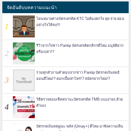
จัดอันดับบทความแนะนำ
โดนหมายศาลบัตรเครดิต KTC ไม่ต้องตกใจ คุย จ่าย ผ่อน
อย่างไรให้จบ!!!
รีวิวจากใจชาว Pantip บัตรเครดิตกสิกรดีไหม อนุมัติยาก
หรือเปล่า!?
รวมทุกคำถามคำตอบจากชาว Pantip บัตรกดเงินสดอิ
ออนดีไหม!? ดอกเบี้ยเท่าไหร่!? สมัครยากไหม!?
วิธีตรวจสอบเช็คสถานะบัตรเครดิต TMB แบบง่ายๆ ด้วย
ตัวเอง
บัตรกดเงินสดยูเมะ พลัส (Umay+) ดีไหม มาฟังความเห็น