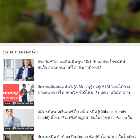
บทความแนะนำ
ประกันชีวิตออมสินเพิ่มพูน 10/1 กับผลประโยชน์ที่น่า
สนใจ ลดหย่อนภาษีได้ ประจำปี 2562
ประกัน
บัตรกดเงินสดเอมันนี่ (A Money) กดตู้ ATM ไหนได้บ้าง
ของธนาคารไทยพาณิชย์ได้ไหม!? บทความนี้มีคำตอบ
[*ข้อมูลปี 2565]
ธนาคาร/ผู้ให้บริการบัตรกดเงินสด
สมัครบัตรกดเงินสดซิตี้เรดดี้ เครดิต (Citibank Ready
Credit) ดีไหม!? มาฟังข้อมูลน่าสนใจจากชาว Pantip ในปี
2564-2565 กัน
ธนาคาร/ผู้ให้บริการบัตรกดเงินสด
บัตรเครดิต AirAsia บินสะดวก ช้อปทั่วโลกสบายในใบเดียว