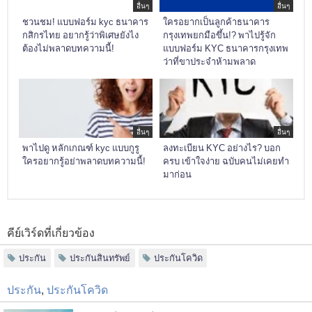
อื่นๆ
อื่นๆ
ชวนชม! แบบฟอร์ม kyc ธนาคาร
ใครอยากเป็นลูกค้าธนาคาร
กสิกรไทย อยากรู้ว่าพิเศษยังไง
กรุงเทพยกมือขึ้น!? พาไปรู้จัก
ต้องไม่พลาดบทความนี้!
แบบฟอร์ม KYC ธนาคารกรุงเทพ
ว่าที่ขาประจำห้ามพลาด
อื่นๆ
อื่นๆ
พาไปดู หลักเกณฑ์ kyc แบบกูรู
ลงทะเบียน KYC อย่างไร? บอก
ใครอยากรู้อย่าพลาดบทความนี้!
ครบ เข้าใจง่าย ฉบับคนไม่เคยทำ
มาก่อน
คีย์เวิร์ดที่เกี่ยวข้อง
ประกัน
ประกันสินทรัพย์
ประกันโควิด
ประกัน
,
ประกันโควิด