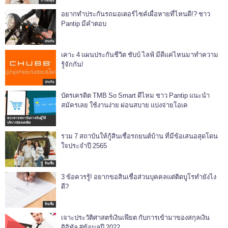
การลงทุน
อยากทำประกันรถมอเตอร์ไซค์เผื่อหายที่ไหนดี!? ชาว
Pantip มีคำตอบ
ประกัน
เคาะ 4 แผนประกันชีวิต ชับบ์ ไลฟ์ มีดีแค่ไหนมาทำความ
รู้จักกัน!
ประกัน
บัตรเครดิต TMB So Smart ดีไหม ชาว Pantip แนะนำ
สมัครเลย ใช้งานง่าย ผ่อนสบาย แบ่งจ่ายโอเค
ธนาคาร/สถาบันการเงินผู้ให้
บริการบัตรเครดิต
รวม 7 สถาบันให้กู้สินเชื่อรถยนต์บ้าน ที่มีข้อเสนอสุดโดน
ใจประจำปี 2565
สินเชื่อ
3 ข้อควรรู้! อยากขอสินเชื่อส่วนบุคคลแต่ติดบูโรทำยังไง
ดี?
สินเชื่อ
เจาะประวัติศาสตร์เงินเฟียต กับการเข้ามาของสกุลเงิน
ดิจิทัล #ข้อมูลปี 2022