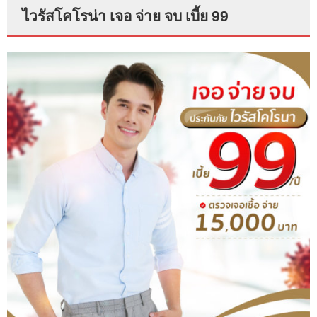
ไวรัสโคโรน่า เจอ จ่าย จบ เบี้ย 99