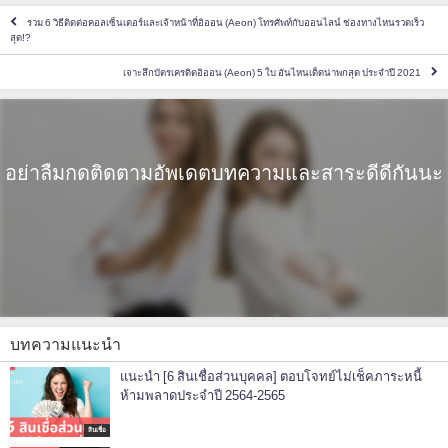
รวม 6 วิธีติดต่อคอลเซ็นเตอร์และเจ้าหน้าที่อิออน (Aeon) โทรศัพท์กับออนไลน์ ช่องทางไหนรวดเร็ว
สุด!?
เจาะลึกบัตรเครดิตอิออน (Aeon) 5 ใบ อันไหนเด็ดน่าพกสุด ประจำปี 2021
อย่าลืมกดติดตามอัพเดตบทความและสาระดีดีกันนะ
บทความแนะนำ
แนะนำ [6 สินเชื่อส่วนบุคคล] ตอบโจทย์ไม่เช็คภาระหนี้
ห้ามพลาดประจำปี 2564-2565
สินเชื่อ