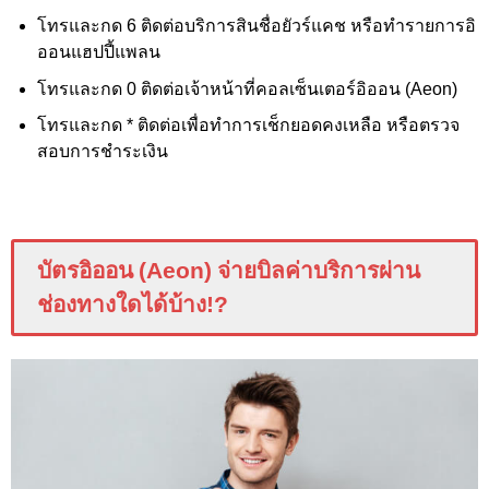
โทรและกด 6 ติดต่อบริการสินชื่อยัวร์แคช หรือทำรายการอิ
ออนแฮปปี้แพลน
โทรและกด 0 ติดต่อเจ้าหน้าที่คอลเซ็นเตอร์อิออน (Aeon
)
โทรและกด * ติดต่อเพื่อทำการเช็กยอดคงเหลือ หรือตรวจ
สอบการชำระเงิน
บัตรอิออน (Aeon) จ่ายบิลค่าบริการผ่าน
ช่องทางใดได้บ้าง!?