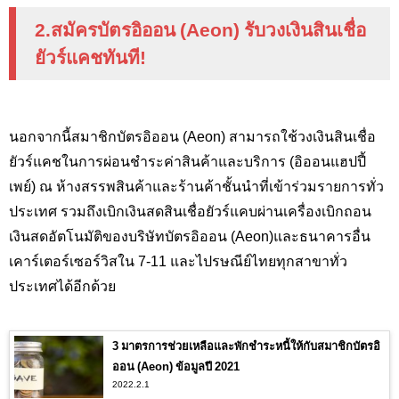
2.สมัคร
บัตรอิออน (
Aeon
) รับวงเงินสินเชื่อ
ยัวร์แคชทันที
!
นอกจากนี้สมาชิกบัตรอิออน (Aeon
) สามารถใช้วงเงินสินเชื่อ
ยัวร์แคชในการผ่อนชำระค่าสินค้าและบริการ (อิออนแฮปปี้
เพย์) ณ ห้างสรรพสินค้าและร้านค้าชั้นนำที่เข้าร่วมรายการทั่ว
ประเทศ รวมถึงเบิกเงินสดสินเชื่อยัวร์แคบผ่านเครื่องเบิกถอน
เงินสดอัตโนมัติของบริษัทบัตรอิออน (
Aeon
)และธนาคารอื่น
เคาร์เตอร์เซอร์วิสใน 7-11 และไปรษณีย์ไทยทุกสาขาทั่ว
ประเทศได้อีกด้วย
3 มาตรการช่วยเหลือและพักชำระหนี้ให้กับสมาชิกบัตรอิ
ออน (Aeon) ข้อมูลปี 2021
2022.2.1