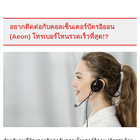
อยากติดต่อกับคอลเซ็นเตอร์บัตรอิออน
(
Aeon
) โทรเบอร์ไหนรวดเร็วที่สุด
!?