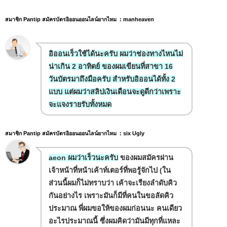
สมาชิก Pantip สมัครบัตรอิออนออนไลน์ยากไหม : manheaven
อิออนเร็วใช้ได้นะครับ ผมว่าช่องทางไหนไม่
น่าเกิน 2 อาทิตย์ ของผมเขียนที่สาขา 16
วันบัตรมาถึงมือครับ สำหรับอิออนได้ทั้ง 2
แบบ แต่ผมว่าสลิปเงินเดือนจะดูดีกว่าเพราะ
จะแจงรายรับทั้งหมด
สมาชิก Pantip สมัครบัตรอิออนออนไลน์ยากไหม : six Ugly
aeon ผมว่าเร็วนะครับ
ของผมสมัครผ่าน
เจ้าหน้าที่หน้าเค้าท์เตอร์ที่พอรู้จักไป (ใน
ส่วนนี้ผมก็ไม่ทราบว่า เค้าจะเรียงลำดับคิว
กันอย่างไร เพราะมันก็มีที่คนในขอลัดคิว
ประมาณ พี่ผมขอให้ของผมก่อนนะ คนเดียว
อะไรประมาณนี้ ซึ่งผมคิดว่ามันมีทุกที่แหละ