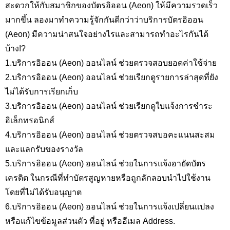
สะดวกให้กับสมาชิกของบัตรอิออน (
Aeon
) ให้มีความรวดเร็ว
มากขึ้น ลองมาทำความรู้จักกันดีกว่าว่าบริการบัตรอิออน
(
Aeon
) มีความน่าสนใจอย่างไรและสามารถทำอะไรกันได้
บ้าง
!?
1.บริการอิออน (Aeon
) ออนไลน์ ช่วยตรวจสอบยอดค่าใช้จ่าย
2.บริการอิออน (Aeon
) ออนไลน์ ช่วยเรียกดูรายการล่าสุดที่ยัง
ไม่ได้รับการเรียกเก็บ
3.บริการอิออน (Aeon
) ออนไลน์ ช่วยเรียกดูใบแจ้งการชำระ
อิเล็กทรอนิกส์
4.บริการอิออน (Aeon
) ออนไลน์ ช่วยตรวจสบอคะแนนสะสม
และแลกรับของรางวัล
5.บริการอิออน (Aeon
) ออนไลน์ ช่วยในการแจ้งอายัดบัตร
เครดิต ในกรณีที่ทำบัตรสูญหายหรือถูกลักลอบนำไปใช้งาน
โดยที่ไม่ได้รับอนุญาต
6.บริการอิออน (Aeon
) ออนไลน์ ช่วยในการแจ้งเปลี่ยนแปลง
หรือแก้ไขข้อมูลส่วนตัว ที่อยู่ หรืออีเมล
Address.