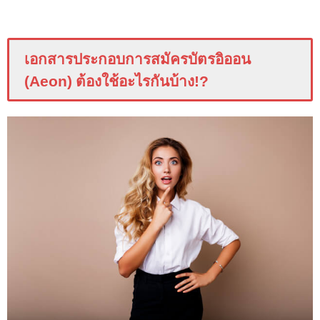
เอกสารประกอบการ
สมัครบัตรอิออน
(Aeon) ต้องใช้อะไรกันบ้าง!?