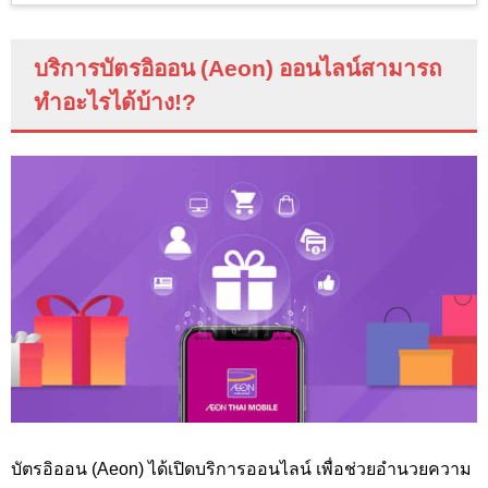
บริการบัตรอิออน (Aeon) ออนไลน์สามารถ
ทำอะไรได้บ้าง!?
บัตรอิออน (Aeon
) ได้เปิดบริการออนไลน์ เพื่อช่วยอำนวยความ