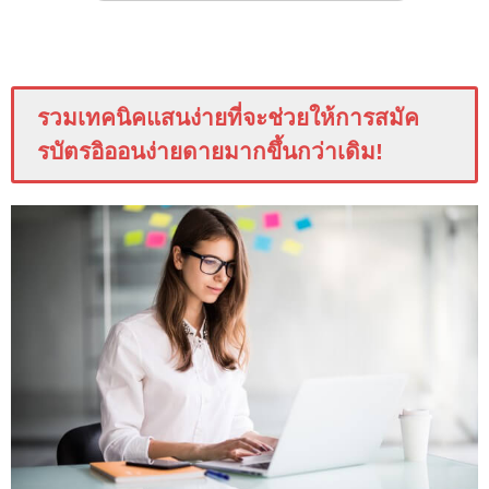
รวมเทคนิคแสนง่ายที่จะช่วยให้การสมัค
รบัตรอิออนง่ายดายมากขึ้นกว่าเดิม!