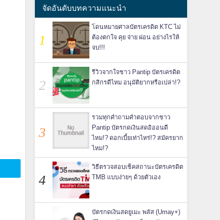
จัดอันดับบทความแนะนำ
โดนหมายศาลบัตรเครดิต KTC ไม่
ต้องตกใจ คุย จ่าย ผ่อน อย่างไรให้
จบ!!!
รีวิวจากใจชาว Pantip บัตรเครดิต
กสิกรดีไหม อนุมัติยากหรือเปล่า!?
รวมทุกคำถามคำตอบจากชาว
Pantip บัตรกดเงินสดอิออนดี
ไหม!? ดอกเบี้ยเท่าไหร่!? สมัครยาก
ไหม!?
วิธีตรวจสอบเช็คสถานะบัตรเครดิต
TMB แบบง่ายๆ ด้วยตัวเอง
บัตรกดเงินสดยูเมะ พลัส (Umay+)