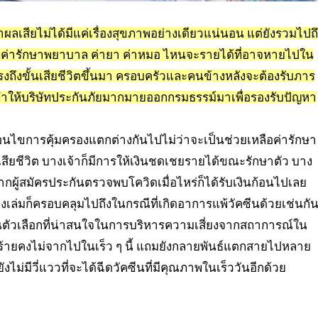
ผลเสียไม่ได้มีแค่เรื่องสุขภาพอย่างเดียวแน่นอน แต่ยังรวมไปถ
ะเป็นค่ารักษาพยาบาล ค่ายา ค่าหมอ ไหนจะรายได้ที่อาจหายไปใน
รงถึงขั้นเสียชีวิตขึ้นมา ครอบครัวและคนข้างหลังจะต้องรับภาร
ี้ทำให้บริษัทประกันภัยมากมายออกกรมธรรม์มาเพื่อรองรับปัญหา
งื่อนไขการคุ้มครองแตกต่างกันไปไม่ว่าจะเป็นช่วยเหลือค่ารักษา
เสียชีวิต บางเจ้าก็มีการให้เงินชดเชยรายได้ขณะรักษาตัว บาง
หากผู้สมัครประกันตรวจพบโควิดเมื่อไหร่ก็ได้รับเงินก้อนไปเลย
างเล่มก็ครอบคลุมไปถึงในกรณีที่เกิดอาการแพ้วัคซีนด้วยเช่นกั
นตัวเลือกที่น่าสนใจในการบริหารความเสี่ยงจากสถาการณ์ใน
ัวร้ายคงไม่จากไปในเร็ว ๆ นี้ แถมยังกลายพันธ์แตกสายไปหลาย
ไม่มีวี่แววที่จะได้ฉีดวัคซีนที่มีคุณภาพในเร็ววันอีกด้วย