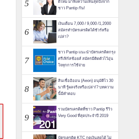
ดีไหม มาฟังความเห็นสุดปังจาก
ชาว Pantip กัน!
เงินเดือน 7,000 / 9,000 /1,2000
สมัครทำบัตรเครดิตได้ชัวร์หรือ
เปล่า?
ชาว Pantip แนะนำบัตรเครดิตกรุง
ศรีเฟิร์สช้อยส์ สมัครมีติดตัวไว้อุ่น
ใจทุกการใช้จ่าย
สินเชื่ออิออน (Aeon) อนุมัติไว 30
นาที รู้ผลจริงหรือเปล่า!? บทความ
นี้มีคำตอบ
รวมบัตรเครดิตที่ชาว Pantip รีวิว
Very Good ที่สุดประจำปี 2019
บัตรเครดิต KTC กดเงินสดได้ ไม่