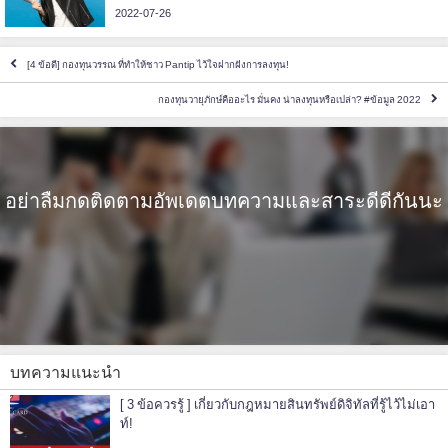
2022-07-26
[4 ข้อดี] กองทุนวรรณ ที่ทำให้ชาว Pantip ไว้ใจฝากฝังการลงทุน!
กองทุนวายุภักษ์คืออะไร มั่นคง น่าลงทุนหรือเปล่า? #ข้อมูล 2022
อย่าลืมกดติดตามอัพเดตบทความและสาระดีดีกันนะ
บทความแนะนำ
[ 3 ข้อควรรู้ ] เกี่ยวกับกฎหมายสินทรัพย์ดิจิทัลที่รู้ไว้ไม่เอา
ท์!