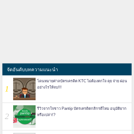
จัดอันดับบทความแนะนำ
โดนหมายศาลบัตรเครดิต KTC ไม่ต้องตกใจ คุย จ่าย ผ่อน
อย่างไรให้จบ!!!
รีวิวจากใจชาว Pantip บัตรเครดิตกสิกรดีไหม อนุมัติยาก
หรือเปล่า!?