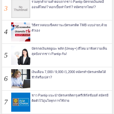
รวมทุกคำถามคำตอบจากชาว Pantip บัตรกดเงินสดอิ
ออนดีไหม!? ดอกเบี้ยเท่าไหร่!? สมัครยากไหม!?
วิธีตรวจสอบเช็คสถานะบัตรเครดิต TMB แบบง่ายๆ ด้วย
ตัวเอง
บัตรกดเงินสดยูเมะ พลัส (Umay+) ดีไหม มาฟังความเห็น
สุดปังจากชาว Pantip กัน!
เงินเดือน 7,000 / 9,000 /1,2000 สมัครทำบัตรเครดิตได้
ชัวร์หรือเปล่า?
ชาว Pantip แนะนำบัตรเครดิตกรุงศรีเฟิร์สช้อยส์ สมัครมี
ติดตัวไว้อุ่นใจทุกการใช้จ่าย