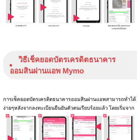
วิธีเช็คยอดบัตรเครดิตธนาคาร
●
ออมสินผ่านแอพ Mymo
การเช็คยอดบัตรเครดิตธนาคารออมสินผ่านแอพสามารถทำได้
ง่ายๆหลังจากลงทะเบียนยืนยันตัวตนเรียบร้อยแล้ว โดยเริ่มจาก