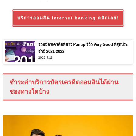
บริการออมสิน internet banking คลิกเลย!
รวมบัตรเครดิตที่ชาว Pantip รีวิว Very Good ที่สุดประ
จำปี 2021-2022
2022.4.11
ชำระค่าบริการบัตรเครดิตออมสินได้ผ่าน
ช่องทางใดบ้าง