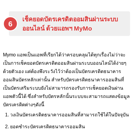
เช็คยอดบัตรเครดิตออมสินผ่านระบบ
6
ออนไลน์ ด้วยแอพฯ MyMo
Mymo แอพเป็นแอพที่เรียกได้ว่าครอบคลุมได้ทุกเรื่องไม่ว่าจะ
เป็นการเช็คยอดบัตรเครดิตออมสินผ่านระบบออนไลน์ได้ง่ายๆ
ด้วยตัวเอง แต่ต้องพึงระวังไว้ว่าต้องเป็นบัตรเครดิตธนาคาร
ออมสินบัตรหลักเท่านั้น สำหรับบัตรเครดิตธนาคารออมสินที่
เป็นบัตรเสริมระบบยังไม่สามารถรองรับการเช็คยอดเงินผ่าน
แอพตัวนี้ได้ ซึ่งสำหรับบัตรหลักนั้นระบบจะสามารถแสดงข้อมูล
บัตรเครดิตต่างๆดังนี้
วงเงินบัตรเครดิตธนาคารออมสินที่สามารถใช้ได้ในปัจจุบัน
ยอดชำระบัตรเครดิตธนาคารออมสิน