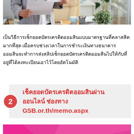
เป็นวิธีการเช็กยอดบัตรเครดิตออมสินแบบมาตรฐานที่คลาสสิค
มากที่สุด เมื่อครบช่วงเวลาในการชำระเงินทางธนาคาร
ออมสินจะทำการส่งสลิปเช็กยอดบัตรเครดิตออมสินไปให้กับที่
อยู่ที่ได้ลงทะเบียนเอาไว้โดยอัตโนมัติ
เช็คยอดบัตรเครดิตออมสินผ่าน
2
ออนไลน์ ช่องทาง
GSB.or.th/memo.aspx