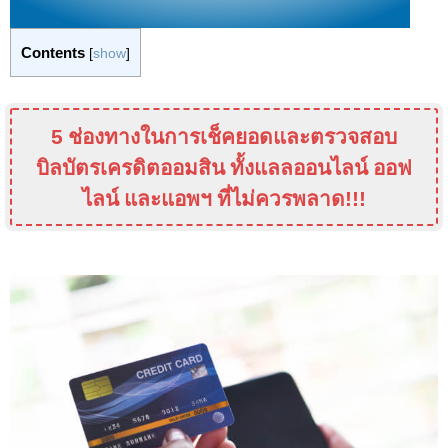
Contents
[
show
]
5 ช่องทางในการเช็คยอดและตรวจสอบ
บิลบัตรเครดิตออมสิน ทั้งแลลออนไลน์ ออฟ
ไลน์ และแอพฯ ที่ไม่ควรพลาด!!!