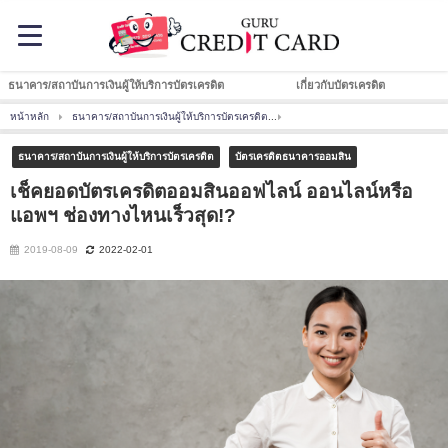
ธนาคาร/สถาบันการเงินผู้ให้บริการบัตรเครดิต
เกี่ยวกับบัตรเครดิต
หน้าหลัก
ธนาคาร/สถาบันการเงินผู้ให้บริการบัตรเครดิต
เช็คยอดบัตรเครดิตออมสินออฟไลน์ 
ธนาคาร/สถาบันการเงินผู้ให้บริการบัตรเครดิต
บัตรเครดิตธนาคารออมสิน
เช็คยอดบัตรเครดิตออมสินออฟไลน์ ออนไลน์หรือ
แอพฯ ช่องทางไหนเร็วสุด!?
2019-08-09
2022-02-01