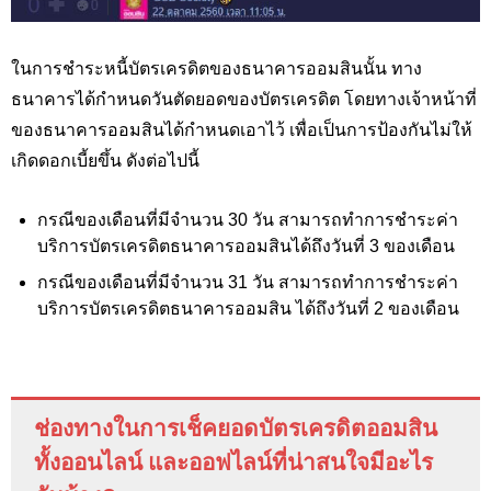
ในการชำระหนี้บัตรเครดิตของธนาคารออมสินนั้น ทาง
ธนาคารได้กำหนดวันตัดยอดของบัตรเครดิต โดยทางเจ้าหน้าที่
ของธนาคารออมสินได้กำหนดเอาไว้ เพื่อเป็นการป้องกันไม่ให้
เกิดดอกเบี้ยขึ้น ดังต่อไปนี้
กรณีของเดือนที่มีจำนวน 30 วัน สามารถทำการชำระค่า
บริการบัตรเครดิตธนาคารออมสินได้ถึงวันที่ 3 ของเดือน
กรณีของเดือนที่มีจำนวน 31 วัน สามารถทำการชำระค่า
บริการบัตรเครดิตธนาคารออมสิน ได้ถึงวันที่ 2 ของเดือน
ช่องทางในการเช็คยอดบัตรเครดิตออมสิน
ทั้งออนไลน์ และออฟไลน์ที่น่าสนใจมีอะไร