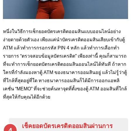
หนึ่งในวิธีการเช็กยอดบัตรเครดิตออมสินแบบออนไลน์อย่าง
ง่ายดายด้วยตัวเอง เพียงแค่นำบัตรเครดิตออมสินเสียบเข้ากับตู้
ATM
แล้วทำการกรอกรหัส
PIN
4 หลัก แล้วทำการเลือกทำ
รายการ “ตรวจสอบข้อมูลบัตรเครดิต” เพียงเท่านี้ คุณก็สามารถ
ที่จะทำการเช็กยอดบัตรเครดิตออมสินออนไลน์ได้ทันที ถ้าหาก
ใครที่กำลังมองหาตู้
ATM
ของธนาคารออมสินอยู่ แล้วไม่รู้ว่าตู้
ที่ใกล้ที่สุดอยู่ที่ใด ทางธนาคารออมสินก็ได้มีการออกแอพลิ
เคชั่น “
MEMO
” ที่จะช่วยค้นหาจุดที่ตั้งของตู้
ATM
ออมสินที่ใกล้
ที่สุดให้กับคุณได้อีกด้วย
เช็คยอดบัตรเครดิตออมสินผ่านการ
4