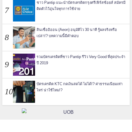
ชาว Pantip แนะนำบัตรเครดิตกรุงศรีเฟิร์สช้อยส์ สมัครมี
ติดตัวไว้อุ่นใจทุกการใช้จ่าย
สินเชื่ออิออน (Aeon) อนุมัติไว 30 นาที รู้ผลจริงหรือ
เปล่า!? บทความนี้มีคำตอบ
รวมบัตรเครดิตที่ชาว Pantip รีวิว Very Good ที่สุดประจำ
ปี 2019
บัตรเครดิต KTC กดเงินสดได้ ไม่ได้!? ค่าธรรมเนียมเท่า
ไหร่ น่าใช้ไหม!?