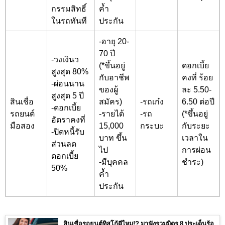
กรรมสิทธิ์
ค้ำ
ในรถทันที
ประกัน
-อายุ 20-
70 ปี
-วงเงินว
(*ขึ้นอยู่
ดอกเบี้ย
สูงสุด 80%
กับอาชีพ
คงที่ ร้อย
-ผ่อนนาน
ของผู้
ละ 5.50-
สูงสุด 5 ปี
สินเชื่อ
สมัคร)
-รถเก๋ง
6.50 ต่อปี
-ดอกเบี้ย
รถยนต์
-รายได้
-รถ
(*ขึ้นอยู่
อัตราคงที่
มือสอง
15,000
กระบะ
กับระยะ
-ปิดหนี้รับ
บาท ขึ้น
เวลาใน
ส่วนลด
ไป
การผ่อน
ดอกเบี้ย
-มีบุคคล
ชำระ)
50%
ค้ำ
ประกัน
สินเชื่อรถยนต์ทิสโก้ดีไหม!? มาฟังรวมมิตร 8 ประเด็นร้อ