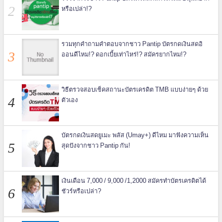
หรือเปล่า!?
รวมทุกคำถามคำตอบจากชาว Pantip บัตรกดเงินสดอิ
ออนดีไหม!? ดอกเบี้ยเท่าไหร่!? สมัครยากไหม!?
วิธีตรวจสอบเช็คสถานะบัตรเครดิต TMB แบบง่ายๆ ด้วย
ตัวเอง
บัตรกดเงินสดยูเมะ พลัส (Umay+) ดีไหม มาฟังความเห็น
สุดปังจากชาว Pantip กัน!
เงินเดือน 7,000 / 9,000 /1,2000 สมัครทำบัตรเครดิตได้
ชัวร์หรือเปล่า?