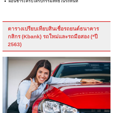
ผ่อนชำระครบได้รับกรรมสิทธิ์ในรถทันที
ตารางเปรียบเทียบ
สินเชื่อรถยนต์ธนาคาร
กสิกร (
Kbank
) รถใหม่และรถมือสอง (*ปี
2563)