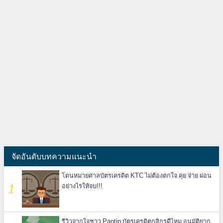
จัดอันดับบทความแนะนำ
โดนหมายศาลบัตรเครดิต KTC ไม่ต้องตกใจ คุย จ่าย ผ่อน
อย่างไรให้จบ!!!
รีวิวจากใจชาว Pantip บัตรเครดิตกสิกรดีไหม อนุมัติยาก