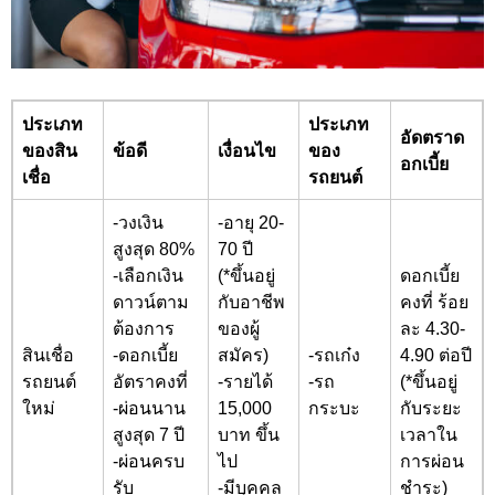
ประเภท
ประเภท
อัดตราด
ของสิน
ข้อดี
เงื่อนไข
ของ
อกเบี้ย
เชื่อ
รถยนต์
-
วงเงิน
-อายุ 20-
สูงสุด 80
%
70 ปี
-
เลือกเงิน
(*ขึ้นอยู่
ดอกเบี้ย
ดาวน์ตาม
กับอาชีพ
คงที่ ร้อย
ต้องการ
ของผู้
ละ 4.30-
สินเชื่อ
-ดอกเบี้ย
สมัคร)
-รถเก๋ง
4.90 ต่อปี
รถยนต์
อัตราคงที่
-รายได้
-รถ
(*ขึ้นอยู่
ใหม่
-ผ่อนนาน
15,000
กระบะ
กับระยะ
สูงสุด 7 ปี
บาท ขึ้น
เวลาใน
-ผ่อนครบ
ไป
การผ่อน
รับ
-มีบุคคล
ชำระ)