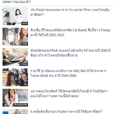
บทความแนะนำ
ประกันสุภาพแบบเหมาจ่าย Vs แยกค่ารักษา แบบไหนคุ้ม
ค่าดีสุด!?
ประกัน
สินเชื่อ [รีไฟแนนซ์บัตรเครดิต Citi Bank] ชื่อนี้ชาว Pantip
ยกนิ้วให้ในปี 2021-2022
สินเชื่อ
พันธบัตรออมทรัพย์ รุ่นออมไปด้วยกัน #จำหน่ายปี 2564 มี
ดีอย่างไร ทำไมคนถึงนิยมซื้อขาย
การลงทุน
รวมวิธี [อายัดและยกเลิกการอายัด] บัตร ATM ธนาคาร
ไทยพาณิชย์ ประจำปี 2564-2565
อื่นๆ
อยากผ่อนโทรศัพท์ ใช้บัตรเครดิตใบไหนดี ถ้าไม่มีบัตรฯ
ผ่อนได้ไหม!? บทความนี้มีคำตอบ!
เกี่ยวกับบัตรเครดิต
5 เคล็ดลับเลือกประกันสุขภาพรายปี ให้คุ้มค่าที่สุด!?