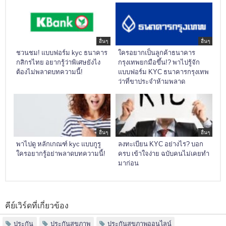
อื่นๆ
อื่นๆ
ชวนชม! แบบฟอร์ม kyc ธนาคาร
ใครอยากเป็นลูกค้าธนาคาร
กสิกรไทย อยากรู้ว่าพิเศษยังไง
กรุงเทพยกมือขึ้น!? พาไปรู้จัก
ต้องไม่พลาดบทความนี้!
แบบฟอร์ม KYC ธนาคารกรุงเทพ
ว่าที่ขาประจำห้ามพลาด
อื่นๆ
อื่นๆ
พาไปดู หลักเกณฑ์ kyc แบบกูรู
ลงทะเบียน KYC อย่างไร? บอก
ใครอยากรู้อย่าพลาดบทความนี้!
ครบ เข้าใจง่าย ฉบับคนไม่เคยทำ
มาก่อน
คีย์เวิร์ดที่เกี่ยวข้อง
ประกัน
ประกันสุขภาพ
ประกันสุขภาพออนไลน์