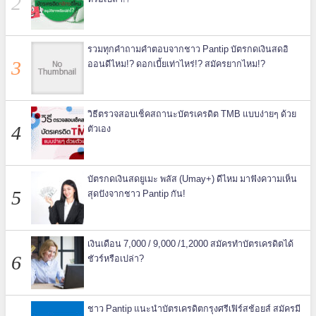
รวมทุกคำถามคำตอบจากชาว Pantip บัตรกดเงินสดอิ
ออนดีไหม!? ดอกเบี้ยเท่าไหร่!? สมัครยากไหม!?
วิธีตรวจสอบเช็คสถานะบัตรเครดิต TMB แบบง่ายๆ ด้วย
ตัวเอง
บัตรกดเงินสดยูเมะ พลัส (Umay+) ดีไหม มาฟังความเห็น
สุดปังจากชาว Pantip กัน!
เงินเดือน 7,000 / 9,000 /1,2000 สมัครทำบัตรเครดิตได้
ชัวร์หรือเปล่า?
ชาว Pantip แนะนำบัตรเครดิตกรุงศรีเฟิร์สช้อยส์ สมัครมี