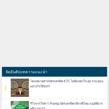
จัดอันดับบทความแนะนำ
โดนหมายศาลบัตรเครดิต KTC ไม่ต้องตกใจ คุย จ่าย ผ่อน
อย่างไรให้จบ!!!
รีวิวจากใจชาว Pantip บัตรเครดิตกสิกรดีไหม อนุมัติยาก
หรือเปล่า!?