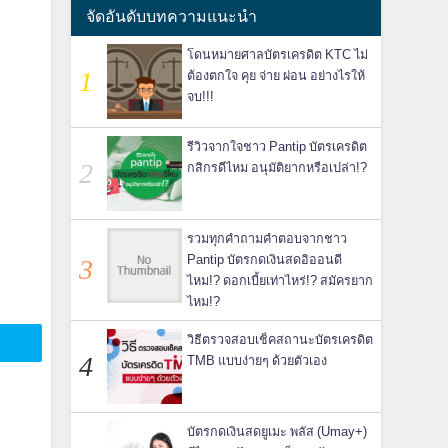
จัดอันดับบทความแนะนำ
โดนหมายศาลบัตรเครดิต KTC ไม่
ต้องตกใจ คุย จ่าย ผ่อน อย่างไรให้
จบ!!!
รีวิวจากใจชาว Pantip บัตรเครดิต
กสิกรดีไหม อนุมัติยากหรือเปล่า!?
รวมทุกคำถามคำตอบจากชาว
Pantip บัตรกดเงินสดอิออนดี
ไหม!? ดอกเบี้ยเท่าไหร่!? สมัครยาก
ไหม!?
วิธีตรวจสอบเช็คสถานะบัตรเครดิต
TMB แบบง่ายๆ ด้วยตัวเอง
บัตรกดเงินสดยูเมะ พลัส (Umay+)