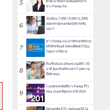
ดีไหม มาฟังความเห็นสุดปังจาก
ชาว Pantip กัน!
เงินเดือน 7,000 / 9,000 /1,2000
สมัครทำบัตรเครดิตได้ชัวร์หรือ
เปล่า?
ชาว Pantip แนะนำบัตรเครดิตกรุง
ศรีเฟิร์สช้อยส์ สมัครมีติดตัวไว้อุ่น
ใจทุกการใช้จ่าย
สินเชื่ออิออน (Aeon) อนุมัติไว 30
นาที รู้ผลจริงหรือเปล่า!? บทความ
นี้มีคำตอบ
รวมบัตรเครดิตที่ชาว Pantip รีวิว
Very Good ที่สุดประจำปี 2019
บัตรเครดิต KTC กดเงินสดได้ ไม่