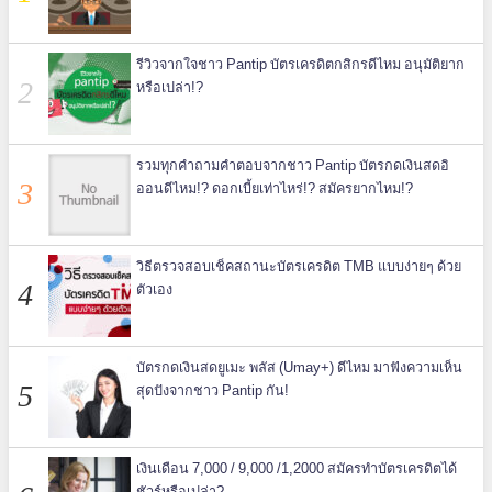
รีวิวจากใจชาว Pantip บัตรเครดิตกสิกรดีไหม อนุมัติยาก
หรือเปล่า!?
รวมทุกคำถามคำตอบจากชาว Pantip บัตรกดเงินสดอิ
ออนดีไหม!? ดอกเบี้ยเท่าไหร่!? สมัครยากไหม!?
วิธีตรวจสอบเช็คสถานะบัตรเครดิต TMB แบบง่ายๆ ด้วย
ตัวเอง
บัตรกดเงินสดยูเมะ พลัส (Umay+) ดีไหม มาฟังความเห็น
สุดปังจากชาว Pantip กัน!
เงินเดือน 7,000 / 9,000 /1,2000 สมัครทำบัตรเครดิตได้
ชัวร์หรือเปล่า?