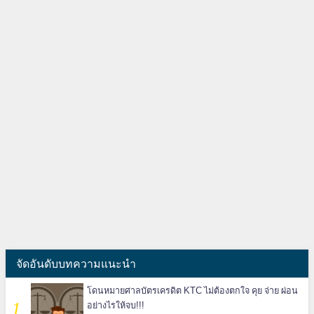
จัดอันดับบทความแนะนำ
โดนหมายศาลบัตรเครดิต KTC ไม่ต้องตกใจ คุย จ่าย ผ่อน
อย่างไรให้จบ!!!