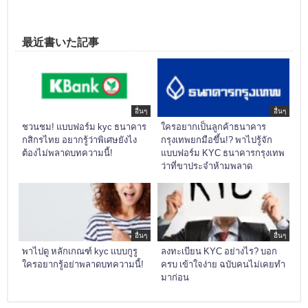
最近書いた記事
อื่นๆ
อื่นๆ
ชวนชม! แบบฟอร์ม kyc ธนาคาร
ใครอยากเป็นลูกค้าธนาคาร
กสิกรไทย อยากรู้ว่าพิเศษยังไง
กรุงเทพยกมือขึ้น!? พาไปรู้จัก
ต้องไม่พลาดบทความนี้!
แบบฟอร์ม KYC ธนาคารกรุงเทพ
ว่าที่ขาประจำห้ามพลาด
อื่นๆ
อื่นๆ
พาไปดู หลักเกณฑ์ kyc แบบกูรู
ลงทะเบียน KYC อย่างไร? บอก
ใครอยากรู้อย่าพลาดบทความนี้!
ครบ เข้าใจง่าย ฉบับคนไม่เคยทำ
มาก่อน