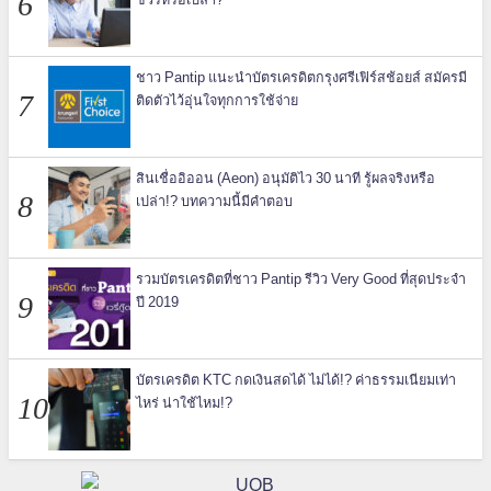
ชาว Pantip แนะนำบัตรเครดิตกรุงศรีเฟิร์สช้อยส์ สมัครมี
ติดตัวไว้อุ่นใจทุกการใช้จ่าย
สินเชื่ออิออน (Aeon) อนุมัติไว 30 นาที รู้ผลจริงหรือ
เปล่า!? บทความนี้มีคำตอบ
รวมบัตรเครดิตที่ชาว Pantip รีวิว Very Good ที่สุดประจำ
ปี 2019
บัตรเครดิต KTC กดเงินสดได้ ไม่ได้!? ค่าธรรมเนียมเท่า
ไหร่ น่าใช้ไหม!?