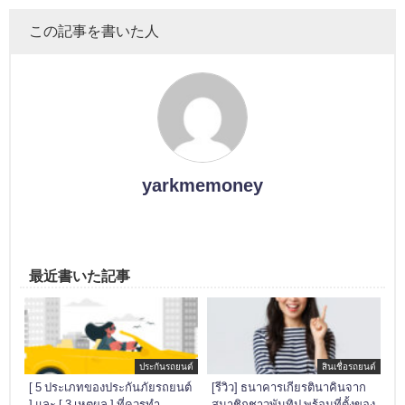
この記事を書いた人
yarkmemoney
最近書いた記事
ประกันรถยนต์
สินเชื่อรถยนต์
[ 5 ประเภทของประกันภัยรถยนต์
[รีวิว] ธนาคารเกียรตินาคินจาก
] และ [ 3 เหตุผล ] ที่ควรทำ
สมาชิกชาวพันทิป พร้อมที่ตั้งของ