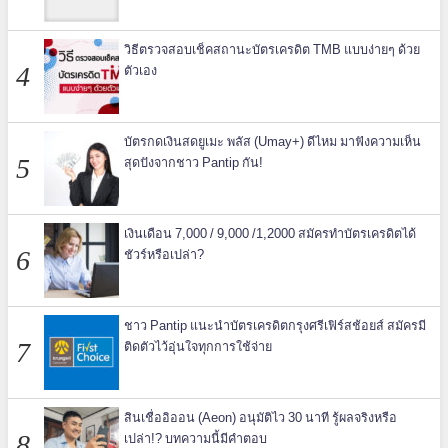
วิธีตรวจสอบเช็คสถานะบัตรเครดิต TMB แบบง่ายๆ ด้วย
ตัวเอง
บัตรกดเงินสดยูเมะ พลัส (Umay+) ดีไหม มาฟังความเห็น
สุดปังจากชาว Pantip กัน!
เงินเดือน 7,000 / 9,000 /1,2000 สมัครทำบัตรเครดิตได้
ชัวร์หรือเปล่า?
ชาว Pantip แนะนำบัตรเครดิตกรุงศรีเฟิร์สช้อยส์ สมัครมี
ติดตัวไว้อุ่นใจทุกการใช้จ่าย
สินเชื่ออิออน (Aeon) อนุมัติไว 30 นาที รู้ผลจริงหรือ
เปล่า!? บทความนี้มีคำตอบ