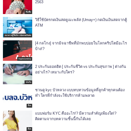
2563
สินเชื่อ
วิธีใช้บัตรกดเงินสดยูเมะพลัส (Umay+) กดเงินเงินสดจากตู้
ATM
ธนาคาร/ผู้ให้บริการบัตรกดเงินสด
[4 กลโกง] จากมิจฉาชีพที่มักพบบ่อยในโลกคริปโตมีอะไร
บ้าง!?
Cryptocurrency
2 ประกันยอดฮิต [ ประกันชีวิต vs ประกันสุขภาพ ] ต่างกัน
อย่างไร? เหมาะกับใคร?
ประกัน
ชวนดู kyc บัวหลวง แบบทบทวนข้อมูลที่ลูกค้าทุกคนต้อง
ทำ ใครที่กำลังจะใช้บริการห้ามพลาด
อื่นๆ
แบบฟอร์ม KYC คืออะไร!? มีความสำคัญเพียงใด!?
ติดตามจากบทความชิ้นนี้กันได้เลย
อื่นๆ