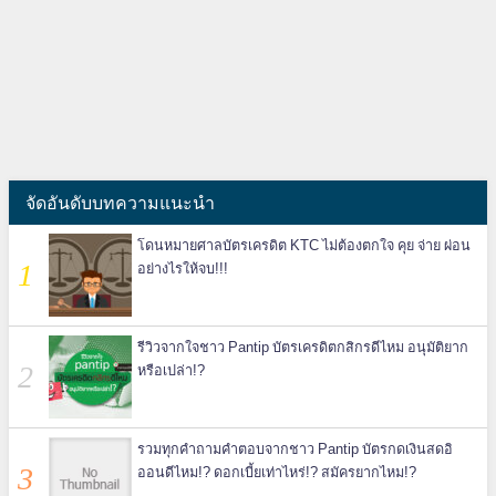
จัดอันดับบทความแนะนำ
โดนหมายศาลบัตรเครดิต KTC ไม่ต้องตกใจ คุย จ่าย ผ่อน
อย่างไรให้จบ!!!
รีวิวจากใจชาว Pantip บัตรเครดิตกสิกรดีไหม อนุมัติยาก
หรือเปล่า!?
รวมทุกคำถามคำตอบจากชาว Pantip บัตรกดเงินสดอิ
ออนดีไหม!? ดอกเบี้ยเท่าไหร่!? สมัครยากไหม!?