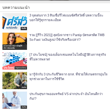
บทความแนะนำ
3 จุดเด่นจาก 3 สินเชื่อรีไฟแนนซ์ศรีสวัสดิ์ บทความนี้จะ
บอกให้รู้ทุกรายละเอียด
สินเชื่อ
รวม [[รีวิว 2021]] สุดปังจากชาว Pantip บัตรเครดิต TMB
So Fast วงเงินสูงน่าใช้จริงหรือเปล่า!?
ธนาคาร/สถาบันการเงินผู้ให้
บริการบัตรเครดิต
[7 ประโยชน์] ของบล็อกเชนเทคโนโลยีปฏิวัติวงการธุรกิจ
ที่ไม่ควรพลาด!
Cryptocurrency
มารู้จักกับ 3 ประกันชีวิตจาก ธกส. ที่ช่วยให้เกษตรกรอุ่นใจ
ทุกช่วงเวลาในการใช้ชีวิต
ประกัน
ประกันสุขภาพออมทรัพย์ VS ฝากประจำ อันไหนดีกว่า
กัน!?
ประกัน