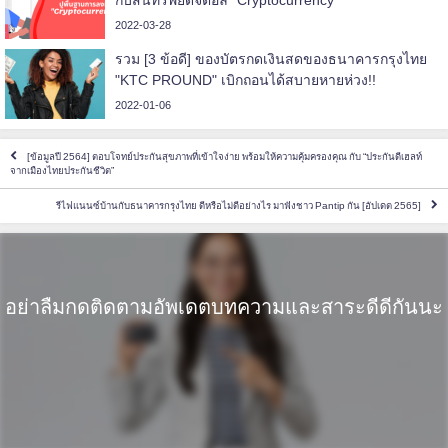
กับสินทรัพย์ดิจิตอล “Cryptocurrency”
2022-03-28
รวม [3 ข้อดี] ของบัตรกดเงินสดของธนาคารกรุงไทย
"KTC PROUND" เบิกถอนได้สบายหายห่วง!!
2022-01-06
[ข้อมูลปี 2564] ตอบโจทย์ประกันสุขภาพที่เข้าใจง่าย พร้อมให้ความคุ้มครองคุณ กับ “ประกันดีเฮลท์
จากเมืองไทยประกันชีวิต”
รีไฟแนนซ์บ้านกับธนาคารกรุงไทย ดีหรือไม่ดีอย่างไร มาฟังชาว Pantip กัน [อัปเดต 2565]
อย่าลืมกดติดตามอัพเดตบทความและสาระดีดีกันนะ