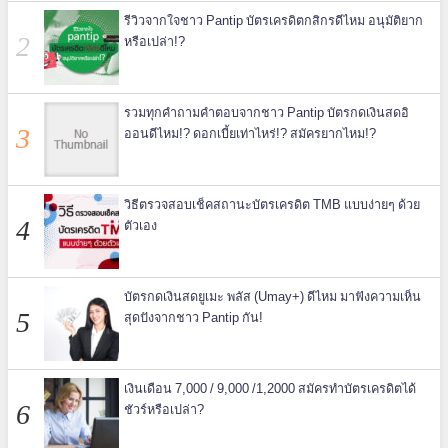
รีวิวจากใจชาว Pantip บัตรเครดิตกสิกรดีไหม อนุมัติยาก
หรือเปล่า!?
รวมทุกคำถามคำตอบจากชาว Pantip บัตรกดเงินสดอิ
ออนดีไหม!? ดอกเบี้ยเท่าไหร่!? สมัครยากไหม!?
วิธีตรวจสอบเช็คสถานะบัตรเครดิต TMB แบบง่ายๆ ด้วย
ตัวเอง
บัตรกดเงินสดยูเมะ พลัส (Umay+) ดีไหม มาฟังความเห็น
สุดปังจากชาว Pantip กัน!
เงินเดือน 7,000 / 9,000 /1,2000 สมัครทำบัตรเครดิตได้
ชัวร์หรือเปล่า?