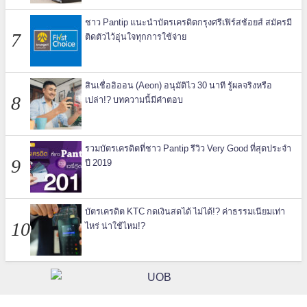
ชาว Pantip แนะนำบัตรเครดิตกรุงศรีเฟิร์สช้อยส์ สมัครมี
ติดตัวไว้อุ่นใจทุกการใช้จ่าย
สินเชื่ออิออน (Aeon) อนุมัติไว 30 นาที รู้ผลจริงหรือ
เปล่า!? บทความนี้มีคำตอบ
รวมบัตรเครดิตที่ชาว Pantip รีวิว Very Good ที่สุดประจำ
ปี 2019
บัตรเครดิต KTC กดเงินสดได้ ไม่ได้!? ค่าธรรมเนียมเท่า
ไหร่ น่าใช้ไหม!?