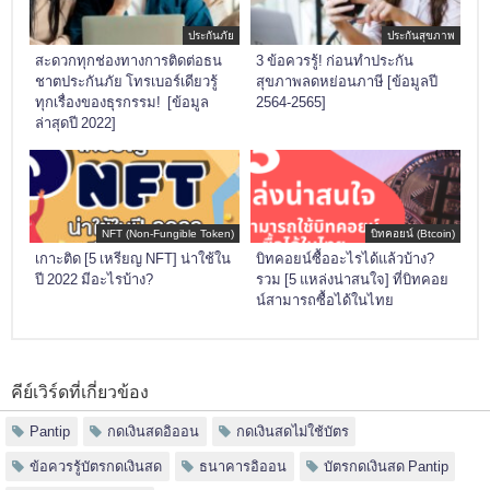
ประกันภัย
ประกันสุขภาพ
สะดวกทุกช่องทางการติดต่อธน
3 ข้อควรรู้! ก่อนทำประกัน
ชาตประกันภัย โทรเบอร์เดียวรู้
สุขภาพลดหย่อนภาษี [ข้อมูลปี
ทุกเรื่องของธุรกรรม! [ข้อมูล
2564-2565]
ล่าสุดปี 2022]
NFT (Non-Fungible Token)
บิทคอยน์ (Btcoin)
เกาะติด [5 เหรียญ NFT] น่าใช้ใน
บิทคอยน์ซื้ออะไรได้แล้วบ้าง?
ปี 2022 มีอะไรบ้าง?
รวม [5 แหล่งน่าสนใจ] ที่บิทคอย
น์สามารถซื้อได้ในไทย
คีย์เวิร์ดที่เกี่ยวข้อง
Pantip
กดเงินสดอิออน
กดเงินสดไม่ใช้บัตร
ข้อควรรู้บัตรกดเงินสด
ธนาคารอิออน
บัตรกดเงินสด Pantip