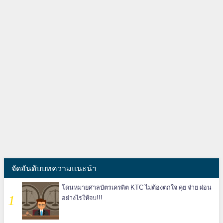
จัดอันดับบทความแนะนำ
โดนหมายศาลบัตรเครดิต KTC ไม่ต้องตกใจ คุย จ่าย ผ่อน
อย่างไรให้จบ!!!