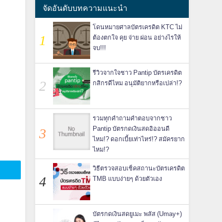
จัดอันดับบทความแนะนำ
โดนหมายศาลบัตรเครดิต KTC ไม่
ต้องตกใจ คุย จ่าย ผ่อน อย่างไรให้
จบ!!!
รีวิวจากใจชาว Pantip บัตรเครดิต
กสิกรดีไหม อนุมัติยากหรือเปล่า!?
รวมทุกคำถามคำตอบจากชาว
Pantip บัตรกดเงินสดอิออนดี
ไหม!? ดอกเบี้ยเท่าไหร่!? สมัครยาก
ไหม!?
วิธีตรวจสอบเช็คสถานะบัตรเครดิต
TMB แบบง่ายๆ ด้วยตัวเอง
บัตรกดเงินสดยูเมะ พลัส (Umay+)