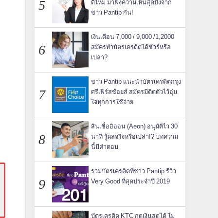
ดีไหม มาฟังความเห็นสุดปังจาก
ชาว Pantip กัน!
เงินเดือน 7,000 / 9,000 /1,2000
สมัครทำบัตรเครดิตได้ชัวร์หรือ
เปล่า?
ชาว Pantip แนะนำบัตรเครดิตกรุง
ศรีเฟิร์สช้อยส์ สมัครมีติดตัวไว้อุ่น
ใจทุกการใช้จ่าย
สินเชื่ออิออน (Aeon) อนุมัติไว 30
นาที รู้ผลจริงหรือเปล่า!? บทความ
นี้มีคำตอบ
รวมบัตรเครดิตที่ชาว Pantip รีวิว
Very Good ที่สุดประจำปี 2019
บัตรเครดิต KTC กดเงินสดได้ ไม่