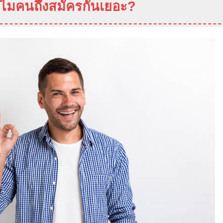
ไมคนถึงสมัครกันเยอะ?