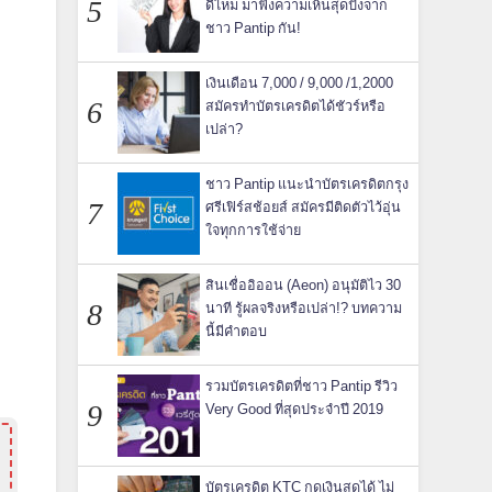
ดีไหม มาฟังความเห็นสุดปังจาก
ชาว Pantip กัน!
เงินเดือน 7,000 / 9,000 /1,2000
สมัครทำบัตรเครดิตได้ชัวร์หรือ
เปล่า?
ชาว Pantip แนะนำบัตรเครดิตกรุง
ศรีเฟิร์สช้อยส์ สมัครมีติดตัวไว้อุ่น
ใจทุกการใช้จ่าย
สินเชื่ออิออน (Aeon) อนุมัติไว 30
นาที รู้ผลจริงหรือเปล่า!? บทความ
นี้มีคำตอบ
รวมบัตรเครดิตที่ชาว Pantip รีวิว
Very Good ที่สุดประจำปี 2019
บัตรเครดิต KTC กดเงินสดได้ ไม่