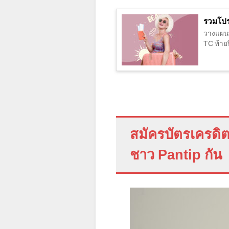
รวมโปรโ
วางแผนท่
TC ท้ายป
สมัครบัตรเครดิต 
ชาว Pantip กัน