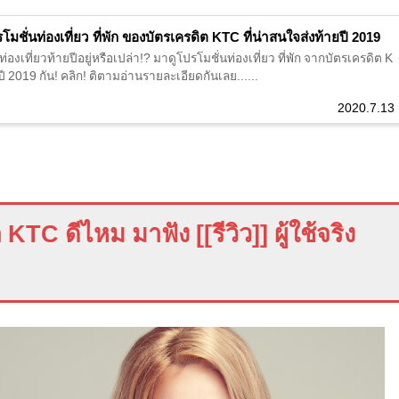
มชั่นท่องเที่ยว ที่พัก ของบัตรเครดิต KTC ที่น่าสนใจส่งท้ายปี 2019
องเที่ยวท้ายปีอยู่หรือเปล่า!? มาดูโปรโมชั่นท่องเที่ยว ที่พัก จากบัตรเครดิต K
ี 2019 กัน! คลิก! ติตามอ่านรายละเอียดกันเลย......
2020.7.13
KTC ดีไหม มาฟัง [[รีวิว]] ผู้ใช้จริง