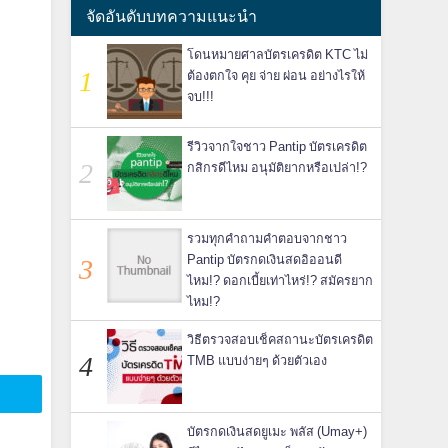
จัดอันดับบทความแนะนำ
โดนหมายศาลบัตรเครดิต KTC ไม่
ต้องตกใจ คุย จ่าย ผ่อน อย่างไรให้
จบ!!!
รีวิวจากใจชาว Pantip บัตรเครดิต
กสิกรดีไหม อนุมัติยากหรือเปล่า!?
รวมทุกคำถามคำตอบจากชาว
Pantip บัตรกดเงินสดอิออนดี
ไหม!? ดอกเบี้ยเท่าไหร่!? สมัครยาก
ไหม!?
วิธีตรวจสอบเช็คสถานะบัตรเครดิต
TMB แบบง่ายๆ ด้วยตัวเอง
บัตรกดเงินสดยูเมะ พลัส (Umay+)