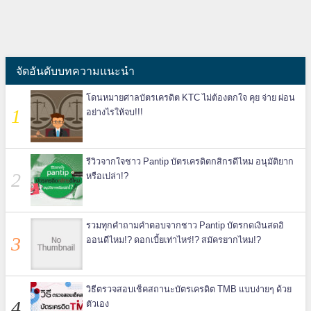
จัดอันดับบทความแนะนำ
โดนหมายศาลบัตรเครดิต KTC ไม่ต้องตกใจ คุย จ่าย ผ่อน
อย่างไรให้จบ!!!
รีวิวจากใจชาว Pantip บัตรเครดิตกสิกรดีไหม อนุมัติยาก
หรือเปล่า!?
รวมทุกคำถามคำตอบจากชาว Pantip บัตรกดเงินสดอิ
ออนดีไหม!? ดอกเบี้ยเท่าไหร่!? สมัครยากไหม!?
วิธีตรวจสอบเช็คสถานะบัตรเครดิต TMB แบบง่ายๆ ด้วย
ตัวเอง