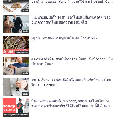
ประกันรถยนต์ผ่อนสบาย มีรถยนต์ใช้ระหว่างซ่อม! [ข้อมูล
ปี 2021]
ประกัน
แนะนำแบบไม่กั๊ก! [4 สินเชื่อรีไฟแนนซ์บัตรเครดิต] ของ
ธนาคารกสิกรไทย สมัครง่าย อนุมัติไว!
สินเชื่อ
[4] ประเภทของเหรียญคริปโต มีอะไรกันบ้าง!?
Cryptocurrency
4 บัตรเครดิตที่จะช่วยให้การจ่ายเบี้ยประกันชีวิตกลายเป็น
เรื่องแสนคุ้มค่า
ประกัน
รวม 6 เรื่องควรรู้ ก่อนตัดสินใจสมัครสินเชื่อบ้านกรุงไทย
โดยชาว Pantip!
สินเชื่อ
บัตรกดเงินสดเอมันนี่ (A Money) กดตู้ ATM ไหนได้บ้าง
ของธนาคารไทยพาณิชย์ได้ไหม!? บทความนี้มีคำตอบ
[*ข้อมูลปี 2565]
ธนาคาร/ผู้ให้บริการบัตรกดเงินสด