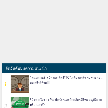
จัดอันดับบทความแนะนำ
โดนหมายศาลบัตรเครดิต KTC ไม่ต้องตกใจ คุย จ่าย ผ่อน
อย่างไรให้จบ!!!
รีวิวจากใจชาว Pantip บัตรเครดิตกสิกรดีไหม อนุมัติยาก
หรือเปล่า!?