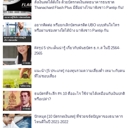
สั่งเงินสดได้ดังใจ ด้วยบัตรกดเงินสดธนาคารธนชาต
Thanachard Flash Plus มีดีอย่างไรมาฟังชาว Pantip กัน!
ธนาคาร/ผู้ให้บริการบัตรกดเงินสด
อยากติดต่อ หรือยกเลิกบัตรเครดิต UBO แบบทันใจโทร
หรือผ่านช่องทางใดได้บ้าง มาฟังชาว Pantip กัน
ธนาคาร/สถาบันการเงินผู้ให้
บริการบัตรเครดิต
#สรุป 5 ประเด็นน่ารู้ เกี่ยวกับพันธบัตร ธ.ก.ส ในปี 2564-
2565
การลงทุน
แนะนำ [5 ประเภท] กองทุนรวมความเสี่ยงต่ำ เหมาะกับคน
ที่ไม่ชอบเสี่ยง
ไม่มีหมวดหมู่
ธนบัตรที่ระลึก #ร.10 คืออะไร ใช้จ่ายได้เหมือนกับเงินปกติ
หรือเปล่า?
การลงทุน
ปักหมุด [10 บัตรกดเงินสด] ที่ช่วยขจัดปัญหาของธนาคาร
ไหนดีในปี 2021-2022