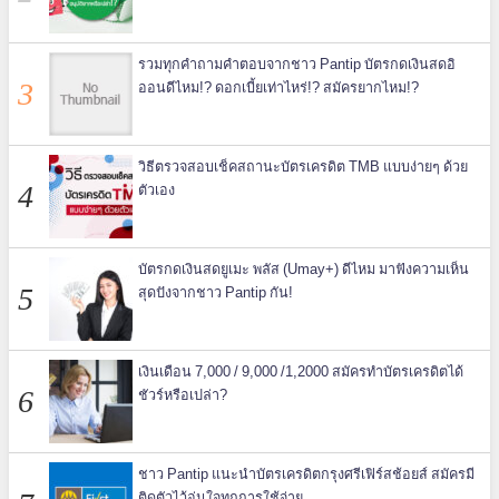
รวมทุกคำถามคำตอบจากชาว Pantip บัตรกดเงินสดอิ
ออนดีไหม!? ดอกเบี้ยเท่าไหร่!? สมัครยากไหม!?
วิธีตรวจสอบเช็คสถานะบัตรเครดิต TMB แบบง่ายๆ ด้วย
ตัวเอง
บัตรกดเงินสดยูเมะ พลัส (Umay+) ดีไหม มาฟังความเห็น
สุดปังจากชาว Pantip กัน!
เงินเดือน 7,000 / 9,000 /1,2000 สมัครทำบัตรเครดิตได้
ชัวร์หรือเปล่า?
ชาว Pantip แนะนำบัตรเครดิตกรุงศรีเฟิร์สช้อยส์ สมัครมี
ติดตัวไว้อุ่นใจทุกการใช้จ่าย