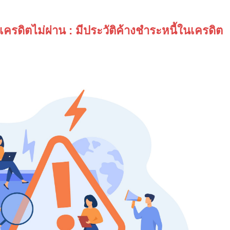
ครดิตไม่ผ่าน : มีประวัติค้างชำระหนี้ในเครดิต