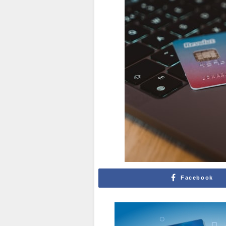
Facebook