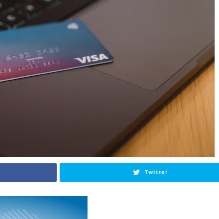
Twitter