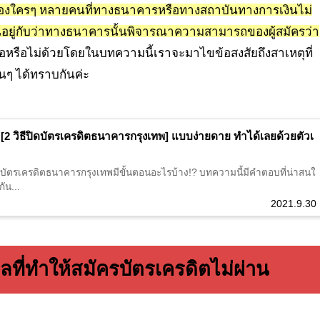
าของใครๆ หลายคนที่ทางธนาคารหรือทางสถาบันทางการเงินไม่
้นขึ้นอยู่กับว่าทางธนาคารนั้นพิจารณาความสามารถของผู้สมัครว่า
หรือไม่ด้วยโดยในบทความนี้เราจะมาไขข้อสงสัยถึงสาเหตุที่
อนๆ ได้ทราบกันค่ะ
[2 วิธีปิดบัตรเครดิตธนาคารกรุงเทพ] แบบง่ายดาย ทำได้เลยด้วยตัวเ
บัตรเครดิตธนาคารกรุงเทพมีขั้นตอนอะไรบ้าง!? บทความนี้มีคำตอบที่น่าสนใ
ัน...
2021.9.30
ลที่ทำให้สมัครบัตรเครดิตไม่ผ่าน