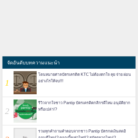
จัดอันดับบทความแนะนำ
โดนหมายศาลบัตรเครดิต KTC ไม่ต้องตกใจ คุย จ่าย ผ่อน
อย่างไรให้จบ!!!
รีวิวจากใจชาว Pantip บัตรเครดิตกสิกรดีไหม อนุมัติยาก
หรือเปล่า!?
รวมทุกคำถามคำตอบจากชาว Pantip บัตรกดเงินสดอิ
ออนดีไหม!? ดอกเบี้ยเท่าไหร่!? สมัครยากไหม!?