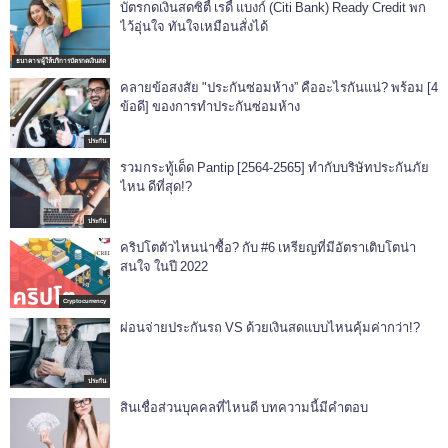
บัตรกดเงินสดซิตี้ เรดี้ แบงก์ (Citi Bank) Ready Credit พก
ไว้อุ่นใจ ทันใจเหมือนสั่งได้
ธนาคาร/ผู้ให้บริการบัตรกดเงินสด
คลายข้อสงสัย "ประกันซ่อมห้าง” คืออะไรกันแน่? พร้อม [4
ข้อดี] ของการทำประกันซ่อมห้าง
ประกัน
รวมกระทู้เด็ด Pantip [2564-2565] ทำกับบริษัทประกันภัย
ไหน ดีที่สุด!?
ประกัน
คริปโตตัวไหนน่าซื้อ? กับ #6 เหรียญที่มีอัตราเติบโตน่า
สนใจ ในปี 2022
Cryptocurrency
ผ่อนจ่ายประกันรถ VS ด้วยเงินสดแบบไหนคุ้มค่ากว่า!?
ประกัน
สินเชื่อส่วนบุคคลที่ไหนดี บทความนี้มีคำตอบ