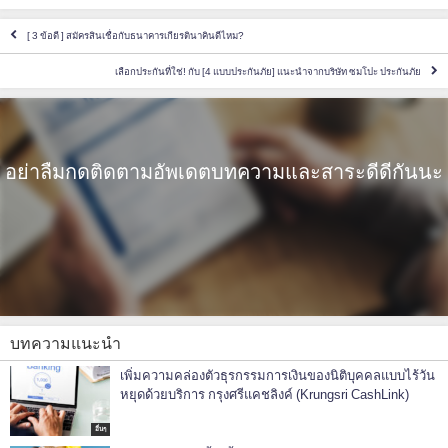
[ 3 ข้อดี ] สมัครสินเชื่อกับธนาคารเกียรตินาคินดีไหม?
เลือกประกันที่ใช่! กับ [4 แบบประกันภัย] แนะนำจากบริษัท ซมโปะ ประกันภัย
อย่าลืมกดติดตามอัพเดตบทความและสาระดีดีกันนะ
บทความแนะนำ
เพิ่มความคล่องตัวธุรกรรมการเงินของนิติบุคคลแบบไร้วัน
หยุดด้วยบริการ กรุงศรีแคชลิงค์ (Krungsri CashLink)
อื่นๆ