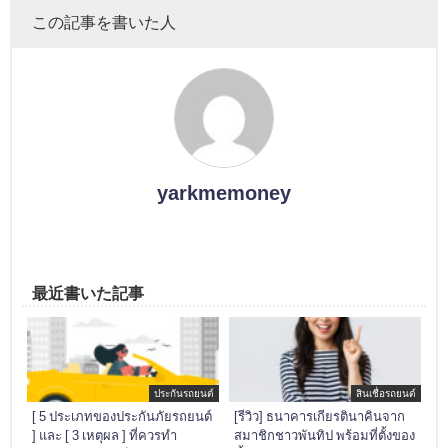
この記事を書いた人
yarkmemoney
最近書いた記事
ประกันรถยนต์
สินเชื่อรถยนต์
[ 5 ประเภทของประกันภัยรถยนต์
[รีวิว] ธนาคารเกียรตินาคินจาก
] และ [ 3 เหตุผล ] ที่ควรทำ
สมาชิกชาวพันทิป พร้อมที่ตั้งของ