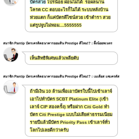
บัตรสวย
โปรน้อย ผ่อนไม่ได้ รอผลนาน
โครต CC ตอบอะไรก็ไม่ได้ ระบบหลังบ้าน
ห่วยแตก ก็แค่บัตรดีไซน์สวย เข้าตำรา สวย
แต่รูปจูบไม่หอม....5555555
สมาชิก Pantip บัตรเครดิตธนาคารออมสิน Prestige ดีไหม!? : ผึ้งน้อยพเนจร
เห็นสิทธิพิเศษแล้วเพลียตับ
สมาชิก Pantip บัตรเครดิตธนาคารออมสิน Prestige ดีไหม!? : เมเดียส แซเครตัส
ถ้ามีเงิน 10 ล้านเพื่อเอาบัตรใบนี้ไปเข้าเลาจ์
เอาไปทำบัตร SCBT Platinum Elite (เข้า
เลาจ์ CIP สองครั้ง) หรือฝาก Citi Gold ทำ
บัตร Citi Prestige แบบไม่เสียค่าธรรมเนียม
รายปีแล้วมีบัตร Priority Pass เข้าเลาจ์ทั่ว
โลกไปเลยดีกว่าครับ