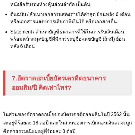
หนังสือรับรองห้างหุ้นส่วนจำกัด เป็นต้น
ต้นฉบับ / สำเนาเอกสารแสดงรายได้ล่าสุด ย้อนหลัง 6 เดือน
หรือเอกสารแสดงการเสียภาษีเงินได้ หรือเอกสารอื่น
Statement / สำเนาบัญชีธนาคารที่ใช้ในการรับเงินเดือน
พร้อมหน้าสมุดบัญชีที่มีการระบุชื่อ-เลขบัญชี (ถ้ามี) ย้อน
หลัง 6 เดือน
7.อัตราดอกเบี้ยบัตรเครดิตธนาคาร
ออมสิน/ปี คิดเท่าไหร่
?
ในส่วนของอัตราดอกเบี้ยของบัตรเครดิตออมสินในปี 2562 นั้น
จะอยู่ที่ร้อยละ 18 ต่อปี และในส่วนของการเบิกถอนเงินสดจะถูก
คิดค่าธรรมเนียมอยู่ที่ร้อยละ 3 ต่อปี