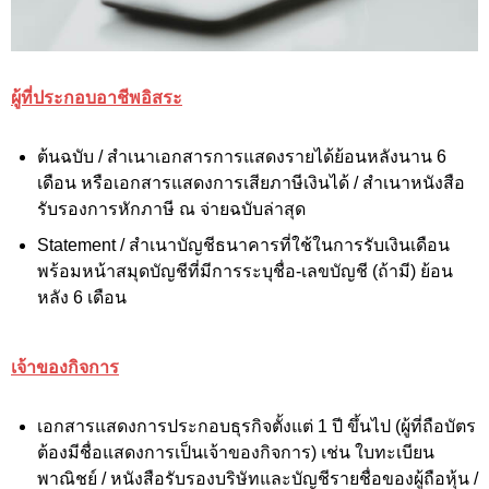
ผู้ที่ประกอบอาชีพอิสระ
ต้นฉบับ / สำเนาเอกสารการแสดงรายได้ย้อนหลังนาน 6
เดือน หรือเอกสารแสดงการเสียภาษีเงินได้ / สำเนาหนังสือ
รับรองการหักภาษี ณ จ่ายฉบับล่าสุด
Statement / สำเนาบัญชีธนาคารที่ใช้ในการรับเงินเดือน
พร้อมหน้าสมุดบัญชีที่มีการระบุชื่อ-เลขบัญชี (ถ้ามี) ย้อน
หลัง 6 เดือน
เจ้าของกิจการ
เอกสารแสดงการประกอบธุรกิจตั้งแต่ 1 ปี ขึ้นไป (ผู้ที่ถือบัตร
ต้องมีชื่อแสดงการเป็นเจ้าของกิจการ) เช่น ใบทะเบียน
พาณิชย์ / หนังสือรับรองบริษัทและบัญชีรายชื่อของผู้ถือหุ้น /