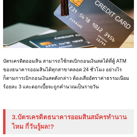
บัตรเครดิตออมสิน สามารถใช้กดเบิกถอนเงินสดได้ที่ตู้ ATM
ของธนาคารออมสินได้ทุกสาขาตลอด 24 ชั่วโมง อย่างไร
ก็ตามการเบิกถอนเงินสดดังกล่าว ต้องเสียอัตราค่าธรรมเนียม
ร้อยละ 3 และดอกเบี้ยจะถูกคำนวณเป็นรายวัน
3.บัตรเครดิตธนาคารออมสินสมัครทำนาน
ไหม กี่วันรู้ผล!?