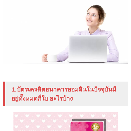
1.บัตรเครดิตธนาคารออมสินในปัจจุบันมี
อยู่ทั้งหมดกี่ใบ อะไรบ้าง