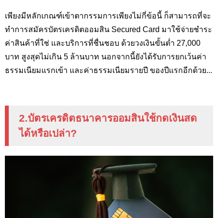
เพียงมีหลักเกณฑ์เข้าตากรรมการเพียงไม่กี่ข้อนี้ ก็สามารถที่จะ
ทำการสมัครบัตรเครดิตออมสิน Secured Card มาใช้จ่ายชำระ
ค่าสินค้าที่ใช่ และบริการที่ชื่นชอบ ด้วยวงเงินขั้นต่ำ 27,000
บาท สูงสุดไม่เกิน 5 ล้านบาท นอกจากนี้ยังได้รับการยกเว้นค่า
ธรรมเนียมแรกเข้า และค่าธรรมเนียมรายปี ของปีแรกอีกด้วย...
2.บัตรเครดิตธนาคารออมสินใช้กดเงินสด
ได้หรือเปล่า
?