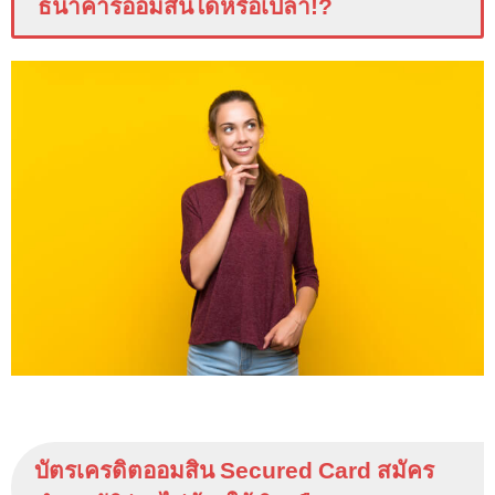
ธนาคารออมสินได้หรือเปล่า!?
บัตรเครดิตออมสิน Secured Card สมัคร