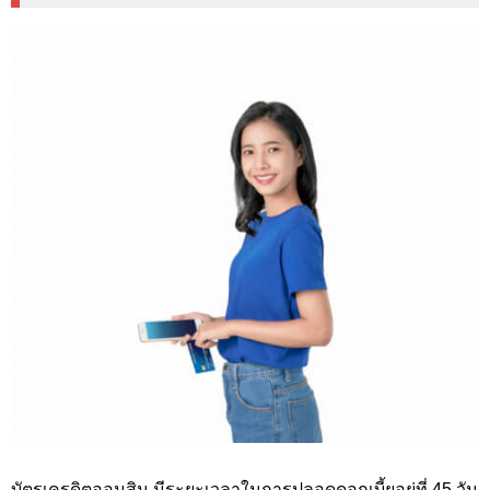
บัตรเครดิตออมสิน มีระยะเวลาในการปลอดดอกเบี้ยอยู่ที่ 45 วัน