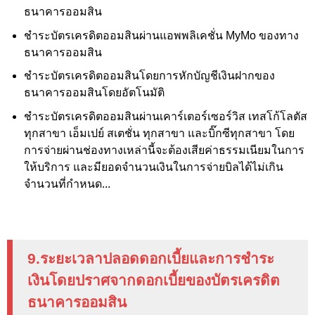
ธนาคารออมสิน
ชำระบัตรเครดิตออมสินผ่านแอพพลิเคชั่น MyMo ของทาง
ธนาคารออมสิน
ชำระบัตรเครดิตออมสินโดยการหักบัญชีเงินฝากของ
ธนาคารออมสินโดยอัตโนมัติ
ชำระบัตรเครดิตออมสินผ่านเคาร์เตอร์เซอร์วิส เทสโก้โลตัส
ทุกสาขา เอ็มเปย์ สเตชั่น ทุกสาขา และบิ๊กซีทุกสาขา โดย
การจ่ายผ่านช่องทางเหล่านี้จะต้องเสียค่าธรรมเนียมในการ
ให้บริการ และมียอดจำนวนเงินในการจ่ายบิลได้ไม่เกิน
จำนวนที่กำหนด...
9.ระยะเวลาปลอดดอกเบี้ยและการชำระ
เงินโดยปราศจากดอกเบี้ยของบัตรเครดิต
ธนาคารออมสิน