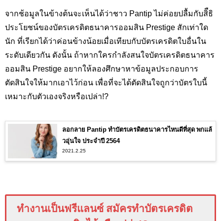
จากช้อมูลในข้างต้นจะเห็นได้ว่าชาว Pantip ไม่ค่อยปลื้มกับสิืธิ
ประโยชน์ของบัตรเครดิตธนาคารออมสิน Prestige สักเท่าใด
นัก ที่เรียกได้ว่าค่อนข้างน้อยเมื่อเทียบกับบัตรเครดิตใบอื่นใน
ระดับเดียวกัน ดังนั้น ถ้าหากใครกำลังสนใจบัตรเครดิตธนาคาร
ออมสิน Prestige อยากให้ลองศึกษาหาข้อมูลประกอบการ
ตัดสินใจให้มากเอาไว้ก่อน เพื่อที่จะได้ตัดสินใจถูกว่าบัตรใบนี้
เหมาะกับตัวเองจริงหรือเปล่า!?
ลอกลาย Pantip ทำบัตรเครดิตธนาคารไหนดีที่สุด พกแล้
วอุ่นใจ ประจำปี 2564
2021.2.25
ทำงานเป็นฟรีแลนซ์ สมัครทำบัตรเครดิต