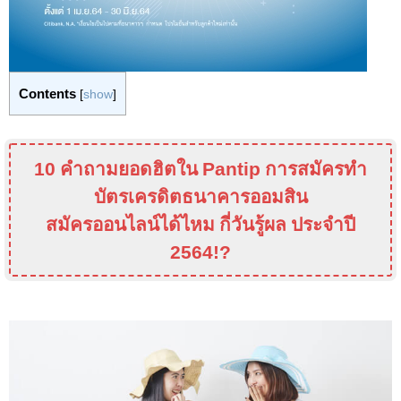
Contents
[
show
]
10 คำถามยอดฮิตใน Pantip การสมัครทำ
บัตรเครดิตธนาคารออมสิน
สมัครออนไลน์ได้ไหม กี่วันรู้ผล ประจำปี
2564!?