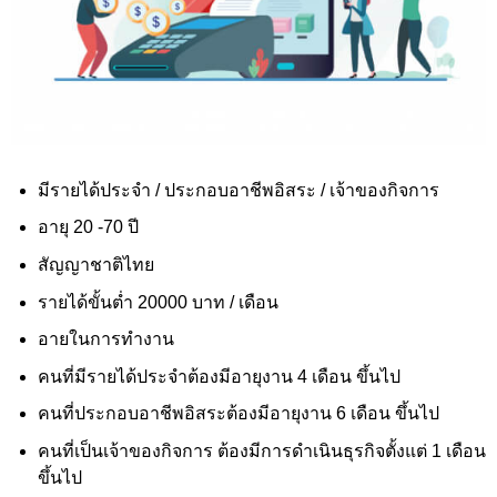
มีรายได้ประจำ / ประกอบอาชีพอิสระ / เจ้าของกิจการ
อายุ 20 -70 ปี
สัญญาชาติไทย
รายได้ขั้นต่ำ 20000 บาท / เดือน
อายในการทำงาน
คนที่มีรายได้ประจำต้องมีอายุงาน 4 เดือน ขึ้นไป
คนที่ประกอบอาชีพอิสระต้องมีอายุงาน 6 เดือน ขึ้นไป
คนที่เป็นเจ้าของกิจการ ต้องมีการดำเนินธุรกิจตั้งแต่ 1 เดือน
ขึ้นไป