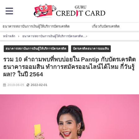
ธนาคาร/สถาบันการเงินผู้ให้บริการบัตรเครดิต
เกี่ยวกับบัตรเครดิต
หน้าหลัก
ธนาคาร/สถาบันการเงินผู้ให้บริการบัตรเครดิต
รวม 10 คำถามพบที่พบบ่อยใน Pantip
ธนาคาร/สถาบันการเงินผู้ให้บริการบัตรเครดิต
บัตรเครดิตธนาคารออมสิน
รวม 10 คำถามพบที่พบบ่อยใน Pantip กับบัตรเครดิต
ธนาคารออมสิน ทำการสมัครออนไลน์ได้ไหม กี่วันรู้
ผล!? ในปี 2564
2019-08-05
2022-02-01