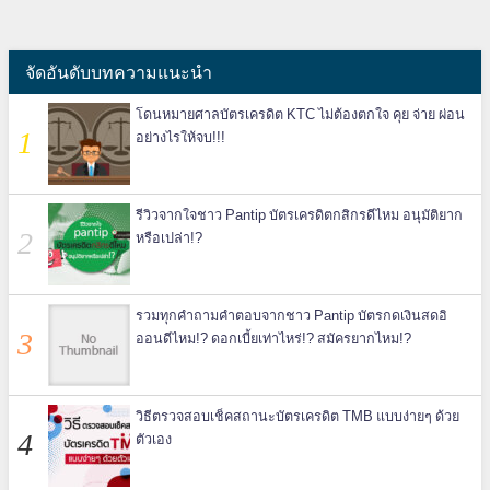
จัดอันดับบทความแนะนำ
โดนหมายศาลบัตรเครดิต KTC ไม่ต้องตกใจ คุย จ่าย ผ่อน
อย่างไรให้จบ!!!
รีวิวจากใจชาว Pantip บัตรเครดิตกสิกรดีไหม อนุมัติยาก
หรือเปล่า!?
รวมทุกคำถามคำตอบจากชาว Pantip บัตรกดเงินสดอิ
ออนดีไหม!? ดอกเบี้ยเท่าไหร่!? สมัครยากไหม!?
วิธีตรวจสอบเช็คสถานะบัตรเครดิต TMB แบบง่ายๆ ด้วย
ตัวเอง