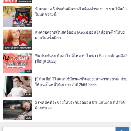
Cryptocurrency
ห้ามพลาด 5 ประกันเดินทางไม่ต้องสํารองจ่าย รวมให้แล้ว
ในบทความนี้
ประกัน
สมัครบัตรกดเงินสดอิออน (Aeon) ออนไลน์อย่างไรให้ปัง!
ผ่านในครั้งเดียว
ธนาคาร/ผู้ให้บริการบัตรกดเงินสด
ฟินประกันรถ คืออะไร ดีไหม ทำไมชาว Pantip มักพูดถึง?
[ข้อมูล 2022]
ประกัน
[5 สินเชื่อ] รีไฟแนนซ์บัตรเครดิตของธนาคารกรุงเทพ ช่วย
ให้คนเป็นหนี้ได้เฮ ประจำปี 2564-2565
สินเชื่อ
3 เทคนิคที่จะช่วยให้ประกันรถผ่อน 0% แสนง่าย ที่ทำได้
ด้วยตัวเอง
ประกัน