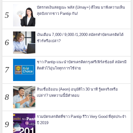
บัตรกดเงินสดยูเมะ พลัส (Umay+) ดีไหม มาฟังความเห็น
สุดปังจากชาว Pantip กัน!
เงินเดือน 7,000 / 9,000 /1,2000 สมัครทำบัตรเครดิตได้
ชัวร์หรือเปล่า?
ชาว Pantip แนะนำบัตรเครดิตกรุงศรีเฟิร์สช้อยส์ สมัครมี
ติดตัวไว้อุ่นใจทุกการใช้จ่าย
สินเชื่ออิออน (Aeon) อนุมัติไว 30 นาที รู้ผลจริงหรือ
เปล่า!? บทความนี้มีคำตอบ
รวมบัตรเครดิตที่ชาว Pantip รีวิว Very Good ที่สุดประจำ
ปี 2019