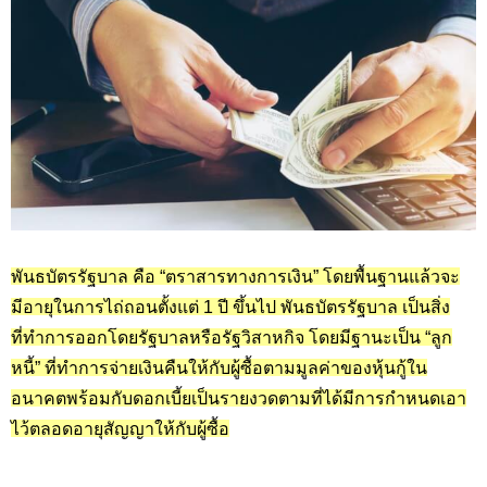
พันธบัตรรัฐบาล คือ “ตราสารทางการเงิน” โดยพื้นฐานแล้วจะ
มีอายุในการไถ่ถอนตั้งแต่ 1 ปี ขึ้นไป พันธบัตรรัฐบาล เป็นสิ่ง
ที่ทำการออกโดยรัฐบาลหรือรัฐวิสาหกิจ โดยมีฐานะเป็น “ลูก
หนี้” ที่ทำการจ่ายเงินคืนให้กับผู้ซื้อตามมูลค่าของหุ้นกู้ใน
อนาคตพร้อมกับดอกเบี้ยเป็นรายงวดตามที่ได้มีการกำหนดเอา
ไว้ตลอดอายุสัญญาให้กับผู้ซื้อ