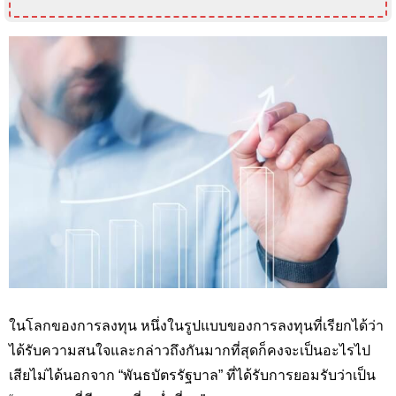
ในโลกของการลงทุน หนึ่งในรูปแบบของการลงทุนที่เรียกได้ว่า
ได้รับความสนใจและกล่าวถึงกันมากที่สุดก็คงจะเป็นอะไรไป
เสียไม่ได้นอกจาก “พันธบัตรรัฐบาล” ที่ได้รับการยอมรับว่าเป็น