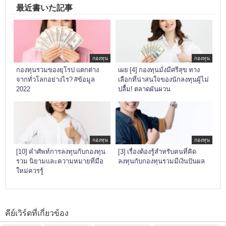
最近書いた記事
กองทุน
กองทุน
กองทุนรวมของยุโรป แตกต่าง
เผย [4] กองทุนมั่งมีศรีสุข ทาง
จากทั่วโลกอย่างไร? #ข้อมูล
เลือกที่น่าสนใจของนักลงทุนผู้ไม่
2022
ปลื้ม! ตลาดผันผวน
กองทุน
กองทุน
[10] คำศัพท์การลงทุนกับกองทุน
[3] เรื่องต้องรู้สำหรับคนที่คิด
รวม นิยามและความหมายที่มือ
ลงทุนกับกองทุนรวมมีเงินปันผล
ใหม่ควรรู้
คีย์เวิร์ดที่เกี่ยวข้อง