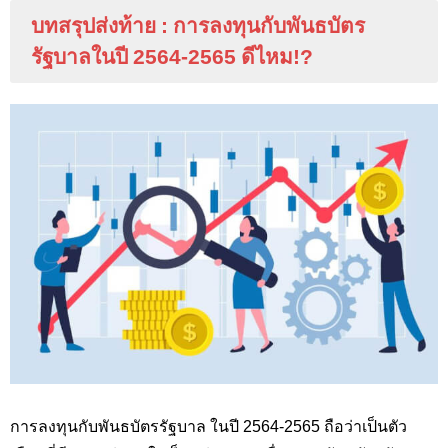
บทสรุปส่งท้าย
:
การลงทุนกับพันธบัตร
รัฐบาลในปี 2564-2565 ดีไหม
!?
การลงทุนกับพันธบัตรรัฐบาล ในปี 2564-2565 ถือว่าเป็นตัว