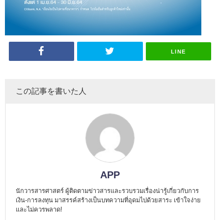
LINE
この記事を書いた人
APP
นักวารสารศาสตร์ ผู้ติดตามข่าวสารและรวบรวมเรื่องน่ารู้เกี่ยวกับการ
เงิน-การลงทุน มาสรรค์สร้างเป็นบทความที่อุดมไปด้วยสาระ เข้าใจง่าย
และไม่ควรพลาด!