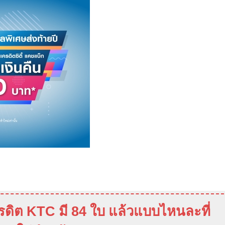
รดิต
KTC มี 84 ใบ แล้วแบบไหนละที่