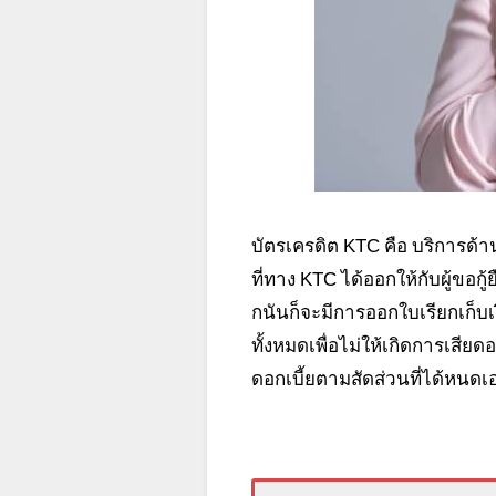
บัตรเครดิต KTC คือ บริการด
ที่ทาง KTC ได้ออกให้กับผู้ขอ
กนันก็จะมีการออกใบเรียกเก็
ทั้งหมดเพื่อไม่ให้เกิดการเสี
ดอกเบี้ยตามสัดส่วนที่ได้หนดเ