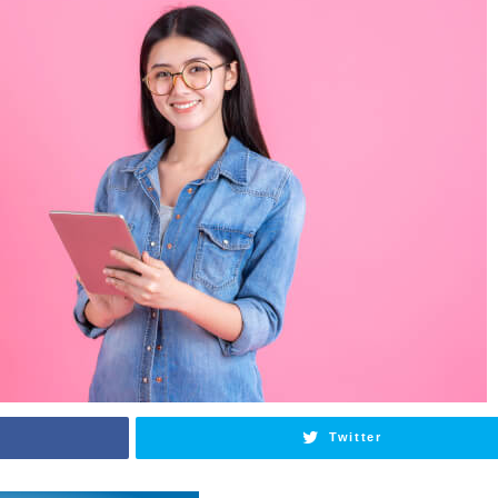
Twitter