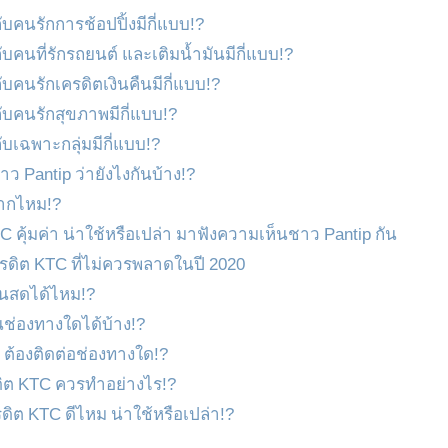
ับคนรักการช้อปปิ้งมีกี่แบบ!?
ับคนที่รักรถยนต์ และเติมน้ำมันมีกี่แบบ!?
ับคนรักเครดิตเงินคืนมีกี่แบบ!?
ับคนรักสุขภาพมีกี่แบบ!?
ับเฉพาะกลุ่มมีกี่แบบ!?
ว Pantip ว่ายังไงกันบ้าง!?
ยากไหม!?
 คุ้มค่า น่าใช้หรือเปล่า มาฟังความเห็นชาว Pantip กัน
ครดิต KTC ที่ไม่ควรพลาดในปี 2020
ินสดได้ไหม!?
นช่องทางใดได้บ้าง!?
ต้องติดต่อช่องทางใด!?
ดิต KTC ควรทำอย่างไร!?
รดิต KTC ดีไหม น่าใช้หรือเปล่า!?