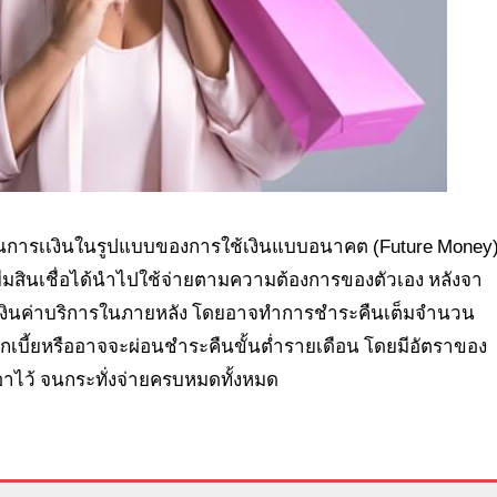
้านการเเงินในรูปแบบของการใช้เงินแบบอนาคต (Future Money
กู้ยืมสินเชื่อได้นำไปใช้จ่ายตามความต้องการของตัวเอง หลังจา
บเงินค่าบริการในภายหลัง โดยอาจทำการชำระคืนเต็มจำนวน
ยดอกเบี้ยหรืออาจจะผ่อนชำระคืนขั้นต่ำรายเดือน โดยมีอัตราของ
อาไว้ จนกระทั่งจ่ายครบหมดทั้งหมด