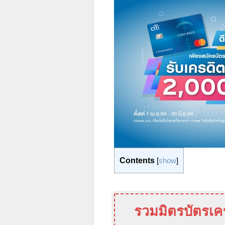
Contents
[
show
]
รวมมิตรบัตรเค