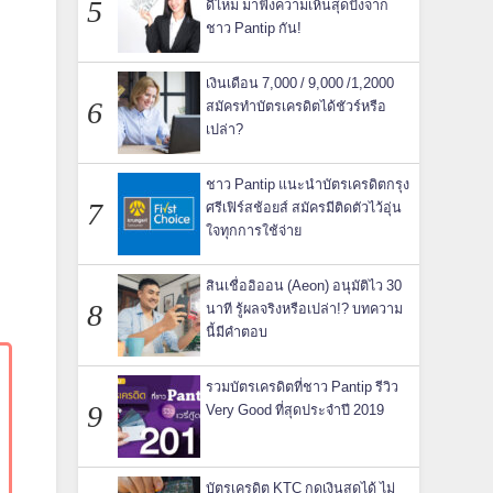
ดีไหม มาฟังความเห็นสุดปังจาก
ชาว Pantip กัน!
เงินเดือน 7,000 / 9,000 /1,2000
สมัครทำบัตรเครดิตได้ชัวร์หรือ
เปล่า?
ชาว Pantip แนะนำบัตรเครดิตกรุง
ศรีเฟิร์สช้อยส์ สมัครมีติดตัวไว้อุ่น
ใจทุกการใช้จ่าย
สินเชื่ออิออน (Aeon) อนุมัติไว 30
นาที รู้ผลจริงหรือเปล่า!? บทความ
นี้มีคำตอบ
รวมบัตรเครดิตที่ชาว Pantip รีวิว
Very Good ที่สุดประจำปี 2019
บัตรเครดิต KTC กดเงินสดได้ ไม่