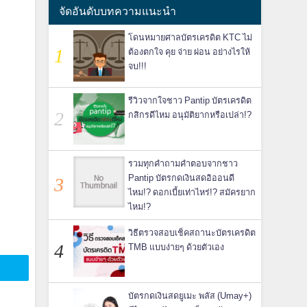
จัดอันดับบทความแนะนำ
โดนหมายศาลบัตรเครดิต KTC ไม่
ต้องตกใจ คุย จ่าย ผ่อน อย่างไรให้
จบ!!!
รีวิวจากใจชาว Pantip บัตรเครดิต
กสิกรดีไหม อนุมัติยากหรือเปล่า!?
รวมทุกคำถามคำตอบจากชาว
Pantip บัตรกดเงินสดอิออนดี
ไหม!? ดอกเบี้ยเท่าไหร่!? สมัครยาก
ไหม!?
วิธีตรวจสอบเช็คสถานะบัตรเครดิต
TMB แบบง่ายๆ ด้วยตัวเอง
บัตรกดเงินสดยูเมะ พลัส (Umay+)