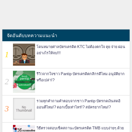
จัดอันดับบทความแนะนำ
โดนหมายศาลบัตรเครดิต KTC ไม่ต้องตกใจ คุย จ่าย ผ่อน
อย่างไรให้จบ!!!
รีวิวจากใจชาว Pantip บัตรเครดิตกสิกรดีไหม อนุมัติยาก
หรือเปล่า!?
รวมทุกคำถามคำตอบจากชาว Pantip บัตรกดเงินสดอิ
ออนดีไหม!? ดอกเบี้ยเท่าไหร่!? สมัครยากไหม!?
วิธีตรวจสอบเช็คสถานะบัตรเครดิต TMB แบบง่ายๆ ด้วย