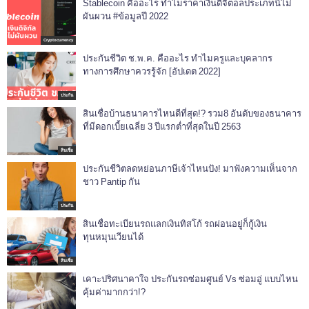
Stablecoin คืออะไร ทำไมราคาเงินดิจิตอลประเภทนี้ไม่
ผันผวน #ข้อมูลปี 2022
Cryptocurrency
ประกันชีวิต ช.พ.ค. คืออะไร ทำไมครูและบุคลากร
ทางการศึกษาควรรู้จัก [อัปเดต 2022]
ประกัน
สินเชื่อบ้านธนาคารไหนดีที่สุด!? รวม8 อันดับของธนาคาร
ที่มีดอกเบี้ยเฉลี่ย 3 ปีแรกต่ำที่สุดในปี 2563
สินเชื่อ
ประกันชีวิตลดหย่อนภาษีเจ้าไหนปัง! มาฟังความเห็นจาก
ชาว Pantip กัน
ประกัน
สินเชื่อทะเบียนรถแลกเงินทิสโก้ รถผ่อนอยู่ก็กู้เงิน
ทุนหมุนเวียนได้
สินเชื่อ
เคาะปริศนาคาใจ ประกันรถซ่อมศูนย์ Vs ซ่อมอู่ แบบไหน
คุ้มค่ามากกว่า!?