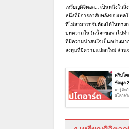
เหรียญดิจิตอล... เป็นหนึ่งในส
หนึ่งที่มีการอาศัยพลังของเทคโ
ที่ไม่สามารถจับต้องได้ในทาง
บทความในวันนี้จะขอพาไปทำควา
ที่มีความน่าสนใจเป็นอย่างมา
ลงทุนที่มีความแปลกใหม่ ส่วน
คริปโตอ
ข้อมูล 
มารู้จั
ยโลกจริ