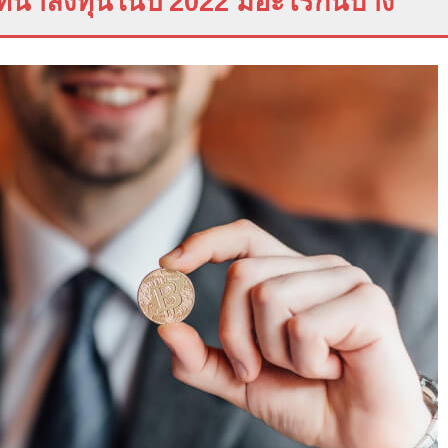
ี่น่าลงทุนในปี 2022 มีอะไรกันบ้าง