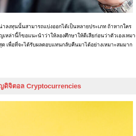
มน่าลงทุนนั้นสามารถแบ่งออกได้เป็นหลายประเภท ถ้าหากใคร
เหล่านี้ก็ขอแนะนำว่าให้ลองศึกษาให้ดีเสียก่อนว่าตัวเองเหมา
สุด เพื่อที่จะได้รับผลตอบแทนกลับคืนมาได้อย่างเหมาะสมมาก
ยญดิจิตอล Cryptocurrencies