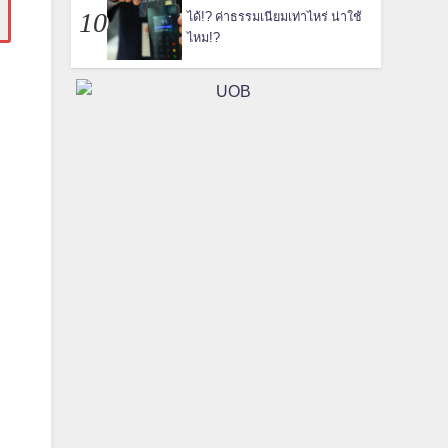
ได้!? ค่าธรรมเนียมเท่าไหร่ น่าใช้
ไหม!?