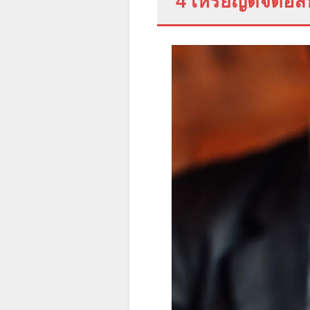
4 เหรียญดิจิตอลท