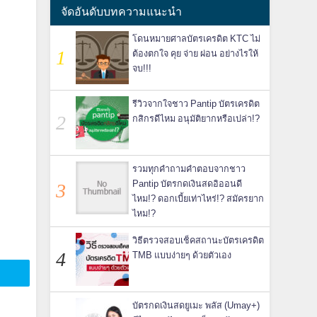
จัดอันดับบทความแนะนำ
โดนหมายศาลบัตรเครดิต KTC ไม่
ต้องตกใจ คุย จ่าย ผ่อน อย่างไรให้
จบ!!!
รีวิวจากใจชาว Pantip บัตรเครดิต
กสิกรดีไหม อนุมัติยากหรือเปล่า!?
รวมทุกคำถามคำตอบจากชาว
Pantip บัตรกดเงินสดอิออนดี
ไหม!? ดอกเบี้ยเท่าไหร่!? สมัครยาก
ไหม!?
วิธีตรวจสอบเช็คสถานะบัตรเครดิต
TMB แบบง่ายๆ ด้วยตัวเอง
บัตรกดเงินสดยูเมะ พลัส (Umay+)