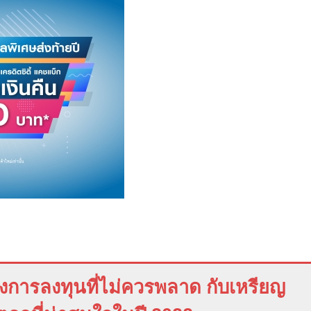
การลงทุนที่ไม่ควรพลาด กับเหรียญ