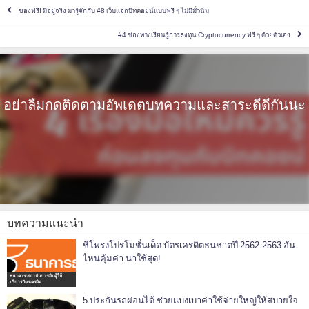
ของฟรี! มีอยู่จริง มารู้จักกับ #8 เว็บแจกบิทคอยน์แบบฟรี ๆ ไม่มีมั่วนิ่ม
#4 ช่องทางเรียนรู้การลงทุน Cryptocurrency ฟรี ๆ ด้วยตัวเอง
อย่าลืมกดติดตามอัพเดตบทความและสาระดีดีกันนะ
บทความแนะนำ
ชีโพรงโปรโมชั่นเด็ด บัตรเครดิตธนชาตปี 2562-2563 อัน
ไหนคุ้มค่า น่าใช้สุด!
ธนาคาร/สถาบันการเงินผู้ให้
บริการบัตรเครดิต
5 ประกันรถผ่อนได้ ช่วยแบ่งเบาค่าใช้จ่ายใหญ่ให้สบายใจ