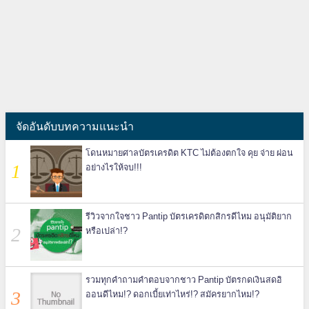
จัดอันดับบทความแนะนำ
โดนหมายศาลบัตรเครดิต KTC ไม่ต้องตกใจ คุย จ่าย ผ่อน
อย่างไรให้จบ!!!
รีวิวจากใจชาว Pantip บัตรเครดิตกสิกรดีไหม อนุมัติยาก
หรือเปล่า!?
รวมทุกคำถามคำตอบจากชาว Pantip บัตรกดเงินสดอิ
ออนดีไหม!? ดอกเบี้ยเท่าไหร่!? สมัครยากไหม!?