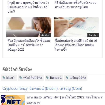
[สรุป] งบกองทุนหมู่บ้าน #ประจำ
#5 ข้อดีของการซื้อพันธบัตรออม
ปีงบประมาณ 2563 ใช้ทั้งหมดกี่
ทรัพย์กับธนาคารกรุงไทย
บาท?
พันธบัตร
พันธบัตร
พันธบัตรออมสินคืออะไร ซื้อออม
ซื้อพันธบัตรรัฐบาลดีไหม? กับ #6
เงินดีไหม กำไรดีหรือเปล่า?
เรื่องน่ารู้ที่จะช่วยให้การตัดสิน
#ข้อมูล 2022
ใจง่ายขึ้น
คีย์เวิร์ดที่เกี่ยวข้อง
bitcoin
ทรัพย์สินดิจิทัล
บิทคอยน์
เหรียญดิจิทัล
Cryptocurrency
,
บิทคอยน์ (Btcoin)
,
เหรียญ (Coin)
เกาะติด [5 เหรียญ NFT] น่าใช้ในปี 2022 มีอะไรบ้าง?
2022-04-27