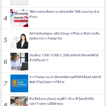
วิธีตรวจสอบเช็คสถานะบัตรเครดิต TMB แบบง่ายๆ ด้วย
ตัวเอง
บัตรกดเงินสดยูเมะ พลัส (Umay+) ดีไหม มาฟังความเห็น
สุดปังจากชาว Pantip กัน!
เงินเดือน 7,000 / 9,000 /1,2000 สมัครทำบัตรเครดิตได้
ชัวร์หรือเปล่า?
ชาว Pantip แนะนำบัตรเครดิตกรุงศรีเฟิร์สช้อยส์ สมัครมี
ติดตัวไว้อุ่นใจทุกการใช้จ่าย
สินเชื่ออิออน (Aeon) อนุมัติไว 30 นาที รู้ผลจริงหรือ
เปล่า!? บทความนี้มีคำตอบ