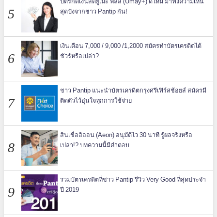
บัตรกดเงินสดยูเมะ พลัส (Umay+) ดีไหม มาฟังความเห็น
สุดปังจากชาว Pantip กัน!
เงินเดือน 7,000 / 9,000 /1,2000 สมัครทำบัตรเครดิตได้
ชัวร์หรือเปล่า?
ชาว Pantip แนะนำบัตรเครดิตกรุงศรีเฟิร์สช้อยส์ สมัครมี
ติดตัวไว้อุ่นใจทุกการใช้จ่าย
สินเชื่ออิออน (Aeon) อนุมัติไว 30 นาที รู้ผลจริงหรือ
เปล่า!? บทความนี้มีคำตอบ
รวมบัตรเครดิตที่ชาว Pantip รีวิว Very Good ที่สุดประจำ
ปี 2019