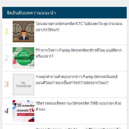
จัดอันดับบทความแนะนำ
โดนหมายศาลบัตรเครดิต KTC ไม่ต้องตกใจ คุย จ่าย ผ่อน
อย่างไรให้จบ!!!
รีวิวจากใจชาว Pantip บัตรเครดิตกสิกรดีไหม อนุมัติยาก
หรือเปล่า!?
รวมทุกคำถามคำตอบจากชาว Pantip บัตรกดเงินสดอิ
ออนดีไหม!? ดอกเบี้ยเท่าไหร่!? สมัครยากไหม!?
วิธีตรวจสอบเช็คสถานะบัตรเครดิต TMB แบบง่ายๆ ด้วย
ตัวเอง