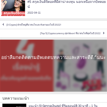
#5 สกุลเงินดิจิตอลที่มีค่าน่าลงทุน นอกเหนือจากบิทคอย
น์
2022-04-11
[3 Crypto] ยักษ์ใหญ่ที่น่าสนใจและจับตามองในปี 2022!
[Top 5] Cryptocurrency สุด Moon! ที่น่าสนใจที่สุดในปี 2022
อย่าลืมกดติดตามอัพเดตบทความและสาระดีดีกันนะ
บทความแนะนำ
แนะนำ [9 บัตรกดเงินสด] ที่รู้ผลอนุมัติ 30 นาที – 1 วัน