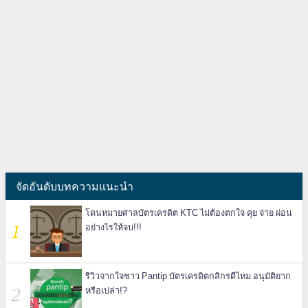
จัดอันดับบทความแนะนำ
โดนหมายศาลบัตรเครดิต KTC ไม่ต้องตกใจ คุย จ่าย ผ่อน
อย่างไรให้จบ!!!
รีวิวจากใจชาว Pantip บัตรเครดิตกสิกรดีไหม อนุมัติยาก
หรือเปล่า!?