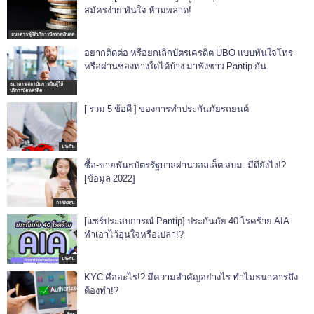
สมัครง่าย ทันใจ ห้ามพลาด!
ธนาคาร/ผู้ให้บริการบัตรกดเงินสด
อยากติดต่อ หรือยกเลิกบัตรเครดิต UBO แบบทันใจโทร
หรือผ่านช่องทางใดได้บ้าง มาฟังชาว Pantip กัน
ธนาคาร/สถาบันการเงินผู้ให้
บริการบัตรเครดิต
[ รวม 5 ข้อดี ] ของการทำประกันภัยรถยนต์
ประกัน
ซื้อ-ขายพันธบัตรรัฐบาลผ่านวอลเล็ต สบม. มีดียังไง!?
[ข้อมูล 2022]
การลงทุน
[แชร์ประสบการณ์ Pantip] ประกันภัย 40 โรคร้าย AIA
ทำเอาไว้อุ่นใจหรือเปล่า!?
ประกัน
KYC คืออะไร!? มีความสำคัญอย่างไร ทำไมธนาคารถึง
ต้องทำ!?