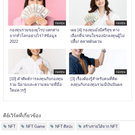
กองทุน
กองทุน
กองทุนรวมของยุโรป แตกต่าง
เผย [4] กองทุนมั่งมีศรีสุข ทาง
จากทั่วโลกอย่างไร? #ข้อมูล
เลือกที่น่าสนใจของนักลงทุนผู้ไม่
2022
ปลื้ม! ตลาดผันผวน
กองทุน
กองทุน
[10] คำศัพท์การลงทุนกับกองทุน
[3] เรื่องต้องรู้สำหรับคนที่คิด
รวม นิยามและความหมายที่มือ
ลงทุนกับกองทุนรวมมีเงินปันผล
ใหม่ควรรู้
คีย์เวิร์ดที่เกี่ยวข้อง
NFT
NFT Game
NFT ศิลปะ
สร้างรายได้จาก NFT