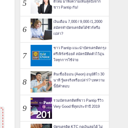
ดีไหม มาฟังความเห็นสุดปังจาก
ชาว Pantip กัน!
เงินเดือน 7,000 / 9,000 /1,2000
สมัครทำบัตรเครดิตได้ชัวร์หรือ
เปล่า?
ชาว Pantip แนะนำบัตรเครดิตกรุง
ศรีเฟิร์สช้อยส์ สมัครมีติดตัวไว้อุ่น
ใจทุกการใช้จ่าย
สินเชื่ออิออน (Aeon) อนุมัติไว 30
นาที รู้ผลจริงหรือเปล่า!? บทความ
นี้มีคำตอบ
รวมบัตรเครดิตที่ชาว Pantip รีวิว
Very Good ที่สุดประจำปี 2019
บัตรเครดิต KTC กดเงินสดได้ ไม่