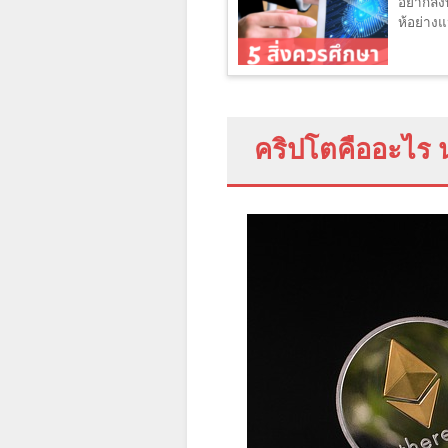
อยากลงท
ห้อย่างแ
คริปโตคืออะไร น