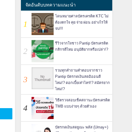
จัดอันดับบทความแนะนำ
โดนหมายศาลบัตรเครดิต KTC ไม่
ต้องตกใจ คุย จ่าย ผ่อน อย่างไรให้
จบ!!!
รีวิวจากใจชาว Pantip บัตรเครดิต
กสิกรดีไหม อนุมัติยากหรือเปล่า!?
รวมทุกคำถามคำตอบจากชาว
Pantip บัตรกดเงินสดอิออนดี
ไหม!? ดอกเบี้ยเท่าไหร่!? สมัครยาก
ไหม!?
วิธีตรวจสอบเช็คสถานะบัตรเครดิต
TMB แบบง่ายๆ ด้วยตัวเอง
บัตรกดเงินสดยูเมะ พลัส (Umay+)