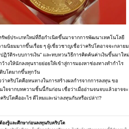
นทรัพย์ประเภทใหม่ที่ถือกำเนิดขึ้นมาจากการพัฒนาเทคโนโลยี
ความนิยมมากขึ้นเรื่อย ๆ ผู้เชี่ยวชาญเชื่อว่าคริปโตอาจจะกลาย
าร “ปฏิวัติระบบการเงิน” และทบทวนวิธีการคิดค้นค่าเงินขึ้นมาใหม
ว้างให้นักลงทุนรายย่อยให้เข้าสู่การมองหาช่องทางทำกำไร
ติบโตมากขึ้นทุกวัน
ินใจว่าคริปโตคือหนทางในการสร้างผลกำรจากการลงทุน ขอ
นใจจากบทความชิ้นนี้กันก่อน เชื่อว่าเมื่ออ่านจนจบแล้วอาจจะ
คริปโตคืออะไร ดีไหมและน่าลงทุนกันหรือเปล่า!?
งที่ต้องรู้และศึกษาก่อนลงทุนกับคริปโต